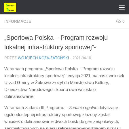
Przejdź do treści
INFORMACJE
0
„Sportowa Polska – Program rozwoju
lokalnej infrastruktury sportowej”-
PRZEZ
WOJCIECH KOZA-ZATOŃSKI
·
2021-04-10
W ramach programu „Sportowa Polska – Program rozwoju
lokalnej infrastruktury sportowej”- edycja 2021, na nasz wniosek
Urząd Gminy w Żukowie złożył do Ministerstwa Kultury,
Dziedzictwa Narodowego i Sportu dwa wnioski o
dofinansowanie.
W ramach zadania III Programu
– Zadania ogólne
dotyczące
ogólnodostępnej infrastruktury sportowej, złożony został
wniosek o dofinansowanie dwóch boisk do gier zespołowych,
zaprojektowanych
na placu rekreacyjno-sportowym przy ul.