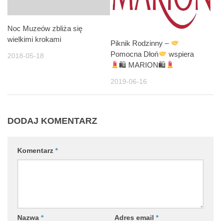
Noc Muzeów zbliża się
wielkimi krokami
Piknik Rodzinny –
Pomocna Dłoń
wspiera
2018-05-18
🛍 MARION🛍
2019-06-16
DODAJ KOMENTARZ
Komentarz
*
Nazwa
*
Adres email
*