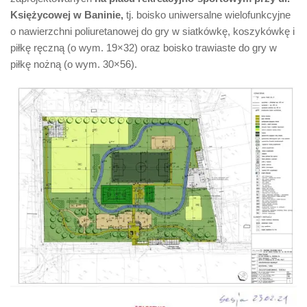
Księżycowej w Baninie,
tj. boisko uniwersalne wielofunkcyjne
o nawierzchni poliuretanowej do gry w siatkówkę, koszykówkę i
piłkę ręczną (o wym. 19×32) oraz boisko trawiaste do gry w
piłkę nożną (o wym. 30×56).