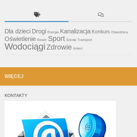
Dla dzieci
Drogi
Kanalizacja
Konkurs
Energia
Obwodnica
Sport
Oświetlenie
Rower
Szkoła
Transport
Wodociągi
Zdrowie
śmieci
WIĘCEJ
KONTAKTY