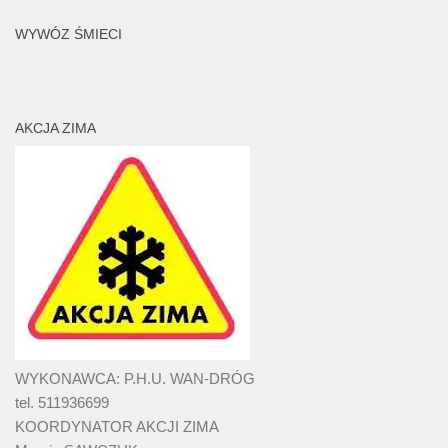
WYWÓZ ŚMIECI
AKCJA ZIMA
WYKONAWCA: P.H.U. WAN-DRÓG
tel. 511936699
KOORDYNATOR AKCJI ZIMA