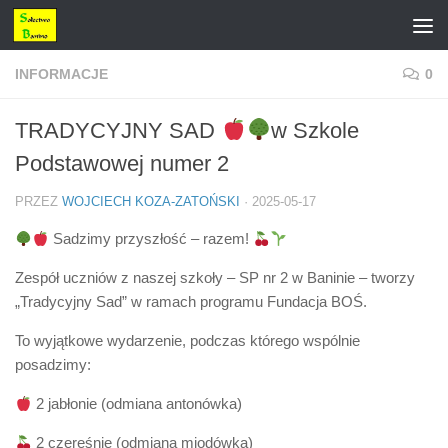
Przejdź do treści
INFORMACJE
0
TRADYCYJNY SAD
w Szkole
Podstawowej numer 2
PRZEZ
WOJCIECH KOZA-ZATOŃSKI
·
2025-05-17
Sadzimy przyszłość – razem!
Zespół uczniów z naszej szkoły – SP nr 2 w Baninie – tworzy
„Tradycyjny Sad” w ramach programu Fundacja BOŚ.
To wyjątkowe wydarzenie, podczas którego wspólnie
posadzimy:
2 jabłonie (odmiana antonówka)
2 czereśnie (odmiana miodówka)