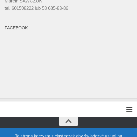
Marcin SAWCZUK
tel. 601598222 lub 58 685-83-86
FACEBOOK
Rada Banino © 2026. Wszelkie prawa zastrzeżone
Ta strona korzysta z ciasteczek aby świadczyć usługi na