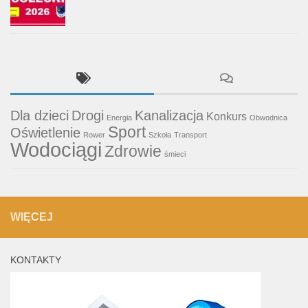
Dla dzieci
Drogi
Kanalizacja
Konkurs
Energia
Obwodnica
Sport
Oświetlenie
Rower
Szkoła
Transport
Wodociągi
Zdrowie
śmieci
WIĘCEJ
KONTAKTY