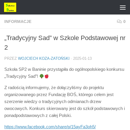
Przejdź do treści
INFORMACJE
0
„Tradycyjny Sad” w Szkole Podstawowej nr
2
PRZEZ
WOJCIECH KOZA-ZATOŃSKI
·
2025-01-13
Szkoła SP2 w Baninie przystąpiła do ogólnopolskiego konkursu
„Tradycyjny Sad”!
Z radością informujemy, że dołączyliśmy do projektu
organizowanego przez Fundację BOŚ, którego celem jest
szerzenie wiedzy o tradycyjnych odmianach drzew
owocowych. Konkurs skierowany jest do szkół podstawowych i
ponadpodstawowych z całej Polski.
https://www.facebook.com/share/p/15ayFa3oh5/