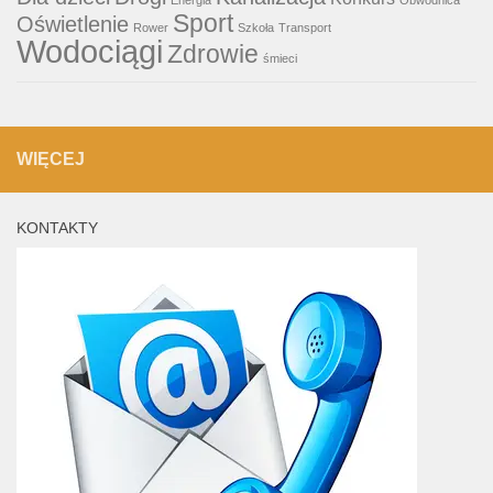
Energia
Obwodnica
Sport
Oświetlenie
Rower
Szkoła
Transport
Wodociągi
Zdrowie
śmieci
WIĘCEJ
KONTAKTY