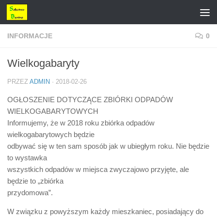
Przejdź do treści
INFORMACJE
0
Wielkogabaryty
PRZEZ
ADMIN
·
2018-02-26
OGŁOSZENIE DOTYCZĄCE ZBIÓRKI ODPADÓW
WIELKOGABARYTOWYCH
Informujemy, że w 2018 roku zbiórka odpadów
wielkogabarytowych będzie
odbywać się w ten sam sposób jak w ubiegłym roku. Nie będzie
to wystawka
wszystkich odpadów w miejsca zwyczajowo przyjęte, ale
będzie to „zbiórka
przydomowa”.
W związku z powyższym każdy mieszkaniec, posiadający do