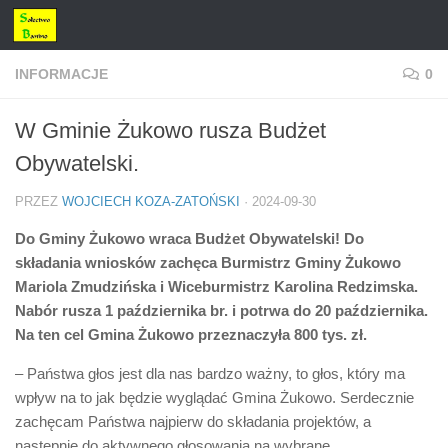
Przejdź do treści
INFORMACJE
0
W Gminie Żukowo rusza Budżet
Obywatelski.
PRZEZ
WOJCIECH KOZA-ZATOŃSKI
·
2024-09-30
Do Gminy Żukowo wraca Budżet Obywatelski! Do
składania wniosków zachęca Burmistrz Gminy Żukowo
Mariola Zmudzińska i Wiceburmistrz Karolina Redzimska.
Nabór rusza 1 października br. i potrwa do 20 października.
Na ten cel Gmina Żukowo przeznaczyła 800 tys. zł.
– Państwa głos jest dla nas bardzo ważny, to głos, który ma
wpływ na to jak będzie wyglądać Gmina Żukowo. Serdecznie
zachęcam Państwa najpierw do składania projektów, a
następnie do aktywnego głosowania na wybrane