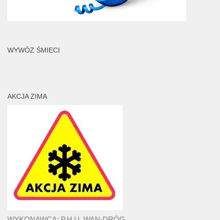
WYWÓZ ŚMIECI
AKCJA ZIMA
WYKONAWCA: P.H.U. WAN-DRÓG