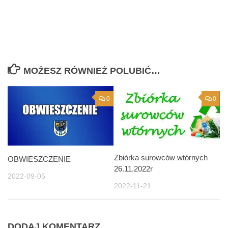
MOŻESZ RÓWNIEŻ POLUBIĆ…
0
0
Zbiórka surowców wtórnych
OBWIESZCZENIE
26.11.2022r
2022-09-05
2022-11-21
DODAJ KOMENTARZ