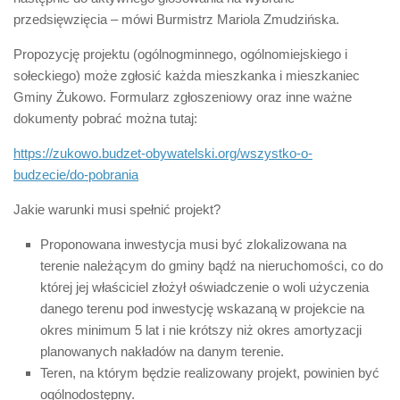
przedsięwzięcia – mówi Burmistrz Mariola Zmudzińska.
Propozycję projektu (ogólnogminnego, ogólnomiejskiego i
sołeckiego) może zgłosić każda mieszkanka i mieszkaniec
Gminy Żukowo. Formularz zgłoszeniowy oraz inne ważne
dokumenty pobrać można tutaj:
https://zukowo.budzet-obywatelski.org/wszystko-o-
budzecie/do-pobrania
Jakie warunki musi spełnić projekt?
Proponowana inwestycja musi być zlokalizowana na
terenie należącym do gminy bądź na nieruchomości, co do
której jej właściciel złożył oświadczenie o woli użyczenia
danego terenu pod inwestycję wskazaną w projekcie na
okres minimum 5 lat i nie krótszy niż okres amortyzacji
planowanych nakładów na danym terenie.
Teren, na którym będzie realizowany projekt, powinien być
ogólnodostępny.