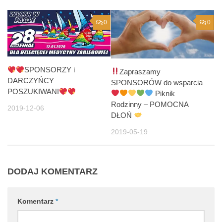
0
0
SPONSORZY i
Zapraszamy
DARCZYŃCY
SPONSORÓW do wsparcia
POSZUKIWANI
Piknik
Rodzinny – POMOCNA
2019-12-06
DŁOŃ
2019-05-19
DODAJ KOMENTARZ
Komentarz
*