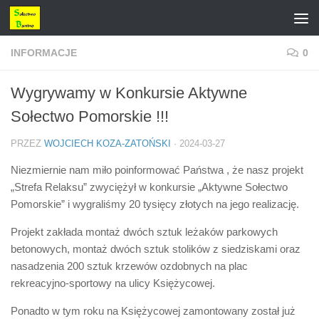
Przejdź do treści
INFORMACJE
0
Wygrywamy w Konkursie Aktywne
Sołectwo Pomorskie !!!
PRZEZ
WOJCIECH KOZA-ZATOŃSKI
·
2024-03-27
Niezmiernie nam miło poinformować Państwa , że nasz projekt
„Strefa Relaksu” zwyciężył w konkursie „Aktywne Sołectwo
Pomorskie” i wygraliśmy 20 tysięcy złotych na jego realizację.
Projekt zakłada montaż dwóch sztuk leżaków parkowych
betonowych, montaż dwóch sztuk stolików z siedziskami oraz
nasadzenia 200 sztuk krzewów ozdobnych na plac
rekreacyjno-sportowy na ulicy Księżycowej.
Ponadto w tym roku na Księżycowej zamontowany został już