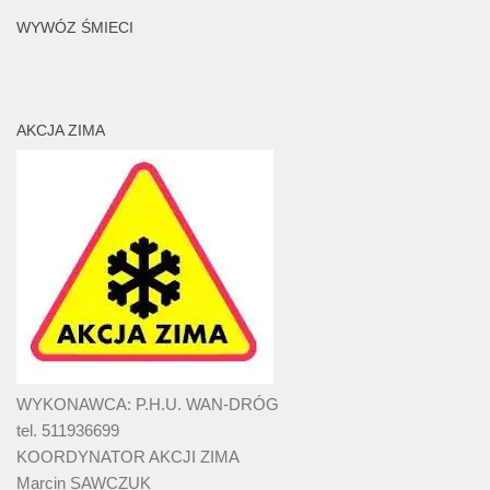
WYWÓZ ŚMIECI
AKCJA ZIMA
WYKONAWCA: P.H.U. WAN-DRÓG
tel. 511936699
KOORDYNATOR AKCJI ZIMA
Marcin SAWCZUK