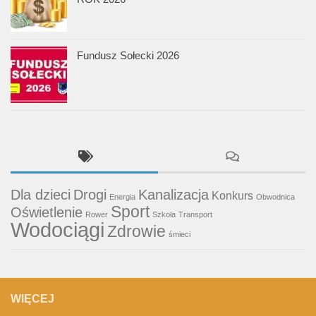
Fundusz Sołecki 2026
Dla dzieci
Drogi
Kanalizacja
Konkurs
Energia
Obwodnica
Sport
Oświetlenie
Rower
Szkoła
Transport
Wodociągi
Zdrowie
śmieci
WIĘCEJ