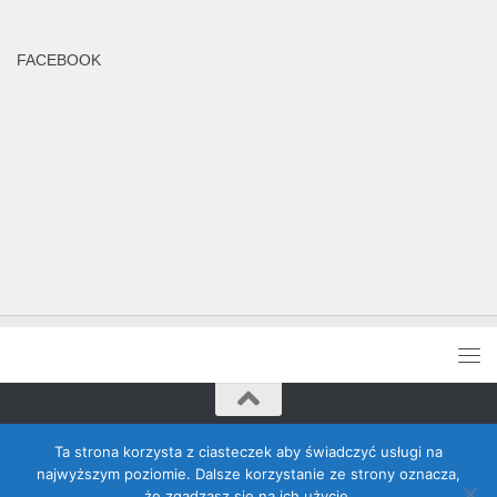
FACEBOOK
Rada Banino © 2026. Wszelkie prawa zastrzeżone
Ta strona korzysta z ciasteczek aby świadczyć usługi na
najwyższym poziomie. Dalsze korzystanie ze strony oznacza,
że zgadzasz się na ich użycie.