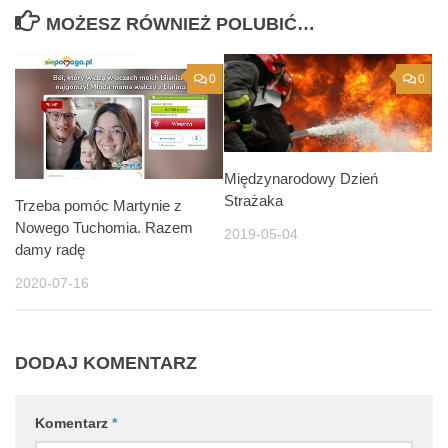
MOŻESZ RÓWNIEŻ POLUBIĆ…
0
0
Międzynarodowy Dzień
Strażaka
Trzeba pomóc Martynie z
Nowego Tuchomia. Razem
2019-05-04
damy radę
2020-07-16
DODAJ KOMENTARZ
Komentarz
*