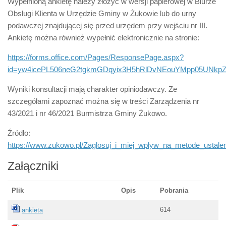
Wypełnioną ankietę należy złożyć w wersji papierowej w Biurze
Obsługi Klienta w Urzędzie Gminy w Żukowie lub do urny
podawczej znajdującej się przed urzędem przy wejściu nr III.
Ankietę można również wypełnić elektronicznie na stronie:
https://forms.office.com/Pages/ResponsePage.aspx?
id=yw4icePL506neG2tgkmGDqyix3H5hRlDvNEouYMpp05UN
Wyniki konsultacji mają charakter opiniodawczy. Ze
szczegółami zapoznać można się w treści Zarządzenia nr
43/2021 i nr 46/2021 Burmistrza Gminy Żukowo.
Źródło:
https://www.zukowo.pl/Zaglosuj_i_miej_wplyw_na_metode_usta
Załączniki
Plik
Opis
Pobrania
614
ankieta