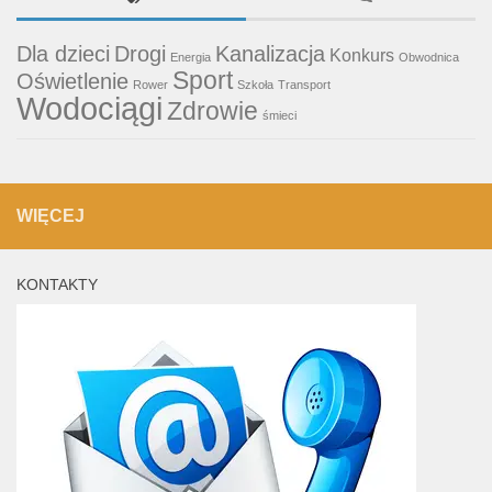
Dla dzieci
Drogi
Kanalizacja
Konkurs
Energia
Obwodnica
Sport
Oświetlenie
Rower
Szkoła
Transport
Wodociągi
Zdrowie
śmieci
WIĘCEJ
KONTAKTY