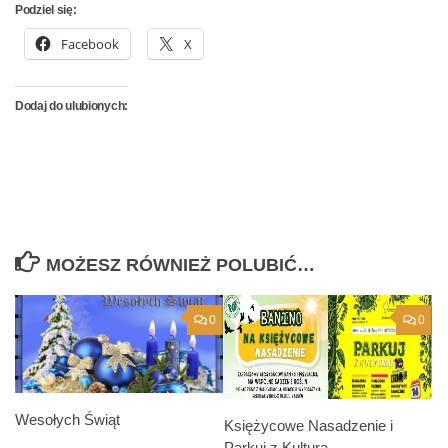
Podziel się:
Facebook
X
Dodaj do ulubionych:
MOŻESZ RÓWNIEŻ POLUBIĆ…
0
0
Wesołych Świąt
Księżycowe Nasadzenie i
Parkuj z Kulturą