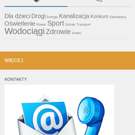
Dla dzieci
Drogi
Kanalizacja
Konkurs
Energia
Obwodnica
Sport
Oświetlenie
Rower
Szkoła
Transport
Wodociągi
Zdrowie
śmieci
WIĘCEJ
KONTAKTY