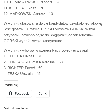
10. TOMASZEWSKI Grzegorz – 28
11. KLECHA Łukasz – 70
12. MARKOWSKI Janusz – 10
W wyniku głosowania dwoje kandydatów uzyskało jednakową
ilość głosów – Urszula TESKA i Mirosław GÓRSKI w tym
przypadku powinno dojść do „dogrywki” jednak Mirosław
GÓRSKI wycofał swoją kandydaturę.
W wyniku wyborów w szeregi Rady Sołeckiej wstąpili:
1. KLECHA Łukasz – 70
2. KORDAS-STĘPSKA Karolina – 63
3. RICHTER Paweł – 60
4. TESKA Urszula – 45
Podziel się:
Facebook
X
Dodaj do ulubionych: