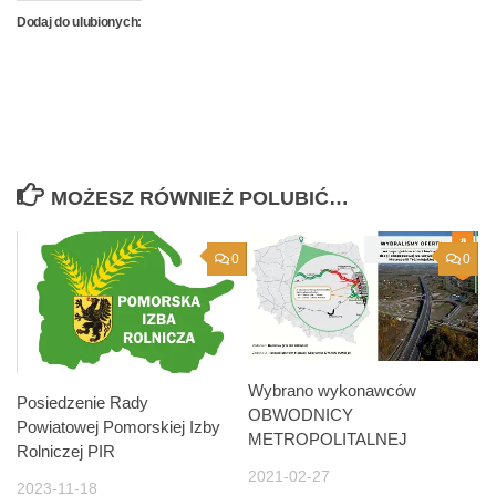
Dodaj do ulubionych:
MOŻESZ RÓWNIEŻ POLUBIĆ…
0
0
Wybrano wykonawców
Posiedzenie Rady
OBWODNICY
Powiatowej Pomorskiej Izby
METROPOLITALNEJ
Rolniczej PIR
2021-02-27
2023-11-18