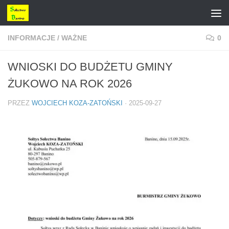
Przejdź do treści
INFORMACJE
/
WAŻNE
0
WNIOSKI DO BUDŻETU GMINY
ŻUKOWO NA ROK 2026
PRZEZ
WOJCIECH KOZA-ZATOŃSKI
·
2025-09-27