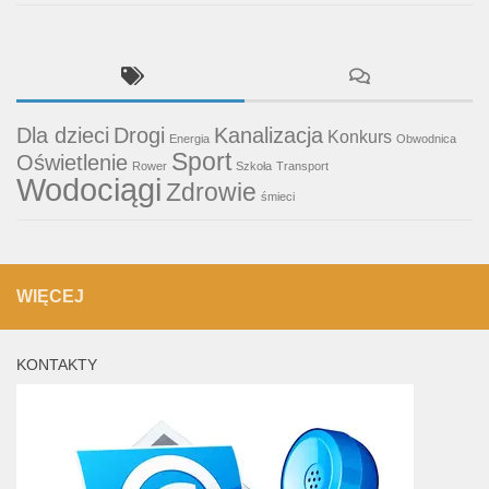
Dla dzieci
Drogi
Kanalizacja
Konkurs
Energia
Obwodnica
Sport
Oświetlenie
Rower
Szkoła
Transport
Wodociągi
Zdrowie
śmieci
WIĘCEJ
KONTAKTY