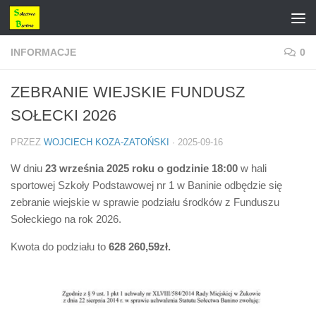
Przejdź do treści
INFORMACJE
0
ZEBRANIE WIEJSKIE FUNDUSZ
SOŁECKI 2026
PRZEZ
WOJCIECH KOZA-ZATOŃSKI
·
2025-09-16
W dniu
23 września 2025 roku o godzinie 18:00
w hali
sportowej Szkoły Podstawowej nr 1 w Baninie odbędzie się
zebranie wiejskie w sprawie podziału środków z Funduszu
Sołeckiego na rok 2026.
Kwota do podziału to
628 260,59zł.