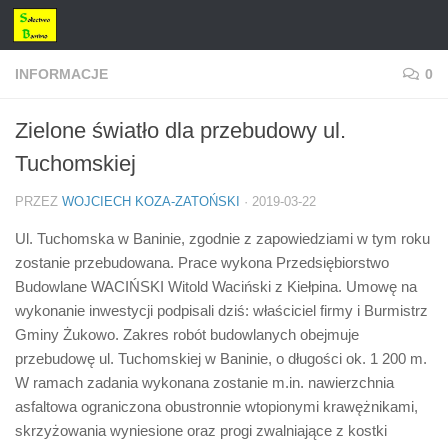
Przejdź do treści
INFORMACJE
0
Zielone światło dla przebudowy ul.
Tuchomskiej
PRZEZ
WOJCIECH KOZA-ZATOŃSKI
·
2019-03-22
Ul. Tuchomska w Baninie, zgodnie z zapowiedziami w tym roku
zostanie przebudowana. Prace wykona Przedsiębiorstwo
Budowlane WACIŃSKI Witold Waciński z Kiełpina. Umowę na
wykonanie inwestycji podpisali dziś: właściciel firmy i Burmistrz
Gminy Żukowo. Zakres robót budowlanych obejmuje
przebudowę ul. Tuchomskiej w Baninie, o długości ok. 1 200 m.
W ramach zadania wykonana zostanie m.in. nawierzchnia
asfaltowa ograniczona obustronnie wtopionymi krawężnikami,
skrzyżowania wyniesione oraz progi zwalniające z kostki