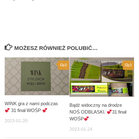
MOŻESZ RÓWNIEŻ POLUBIĆ…
0
0
WINK gra z nami podczas
Bądź widoczny na drodze
31 finał WOŚP
NOŚ ODBLASKI.
31 finał
WOŚP
2023-01-20
2023-01-24