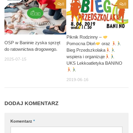
0
0
Piknik Rodzinny –
OSP w Baninie zyska sprzęt
Pomocna Dłoń
oraz
do ratownictwa drogowego.
Bieg Przedszkolaka
wspiera i organizuje
2025-07-15
UKS Lekkoatletyka BANINO
2019-06-16
DODAJ KOMENTARZ
Komentarz
*