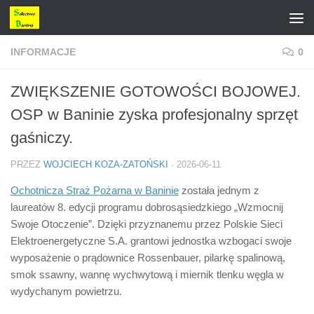
Przejdź do treści
INFORMACJE
0
ZWIĘKSZENIE GOTOWOŚCI BOJOWEJ.
OSP w Baninie zyska profesjonalny sprzęt
gaśniczy.
PRZEZ
WOJCIECH KOZA-ZATOŃSKI
·
2026-06-11
Ochotnicza Straż Pożarna w Baninie
została jednym z
laureatów 8. edycji programu dobrosąsiedzkiego „Wzmocnij
Swoje Otoczenie”. Dzięki przyznanemu przez Polskie Sieci
Elektroenergetyczne S.A. grantowi jednostka wzbogaci swoje
wyposażenie o prądownice Rossenbauer, pilarkę spalinową,
smok ssawny, wannę wychwytową i miernik tlenku węgla w
wydychanym powietrzu.