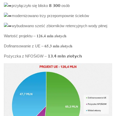
przyłączyło się blisko 𝟴 𝟯𝟬𝟬 osób
modernizowano trzy przepompownie ścieków
wybudowano sześć zbiorników retencyjnych wody pitnej
Wartość projektu – 𝟏𝟐𝟔,𝟒 𝐦𝐥𝐧 𝐳ł𝐨𝐭𝐲𝐜𝐡
Dofinansowanie z UE – 𝟔𝟓,𝟑 𝐦𝐥𝐧 𝐳ł𝐨𝐭𝐲𝐜𝐡
Pożyczka z NFOŚiGW – 𝟭𝟯,𝟰 𝗺𝗹𝗻 𝘇ł𝗼𝘁𝘆𝗰𝗵