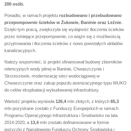
200 osób.
Ponadto, w ramach projektu
rozbudowano i przebudowano
przepompownie ścieków w Żukowie, Baninie oraz Leźnie.
Dzięki tym pracą, zwiększyła się wydajność tłoczenia ścieków
przez istniejące przepompownie, co wiąże się z możliwością
przyjmowania i tłoczenia ścieków z nowo powstałych układów
kanalizacyjnych.
Należy wspomnieć, iż projekt sfinansował budowę zbiorników
retencyjnych wody pitnej w Baninie, Chwaszczynie i
Skrzeszewie, modernizację sieci wodociągowej w
Chwaszczynie oraz zakup pojazdu asenizacyjnego typu WUKO
do celów eksploatacji wybudowanej infrastruktury.
Wartość projektu wyniosła
126,4
mln złotych, z których
65,3
mln pozyskane zostało z Funduszy Europejskich w ramach
Programu Operacyjnego Infrastruktura i Środowisko na lata
2014-2020, a
13,4
mln zostało dofinansowane w formie
pożyczki z Narodowego Funduszu Ochrony Środowiska i