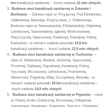
km
kanalizacji sanitarnej – koszt zadania
12 mln złotych.
Budowa sieci kanalizacji sanitarnej w Żukowie i
Borkowie:
– Żukowo rejon ul. Przyjaznej, Pod Elżbietowo,
Jabłoniowej, Batorego, Księżycowej, J. Sobieskiego,
Borkowo rejon ul. Nowowiejskiej, Elżbietańskiej, Głębokiej,
Letniskowej, Starowiejskiej, Iglastej, Modrzewiowej,
Piaszczystej, Spacerowej, Radosnej, Kolonijnej, Polnej,
Kartuskiej – w ramach zadania powstało
14,6 km
kanalizacji sanitarnej – koszt zadania
12,9 mln złotych
Budowa sieci kanalizacji sanitarnej w Tuchomiu:
–
rejon ul. Widokowej, Wodnej, Jeziornej, Spacerowej,
Pszennej, Dębowej, Ogrodowej, Kwiatowej, Polnej,
Tęczowej, Wczasowej, Letniskowej, Promiennej,
Słonecznej, Pogodnej, Miłaj, Szczęśliwej, Wesołej – w
ramach zadania powstało
18 km
kanalizacji sanitarnej –
koszt zadania
14,9 mln złotych
Budowa sieci kanalizacji sanitarnej w Pępowie:
–
rejon
ul. Polnej, Arniki, Granicznej, Brzozowej, Chłopskiej,
Jaśminowej, Kwiatowej, Gdańskiej, Staszica, Gdańskiej,