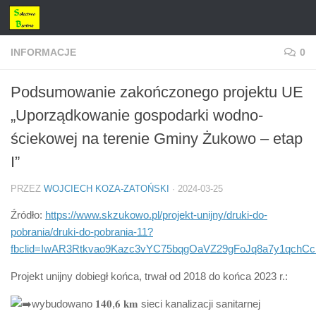
Przejdź do treści
INFORMACJE
0
Podsumowanie zakończonego projektu UE
„Uporządkowanie gospodarki wodno-
ściekowej na terenie Gminy Żukowo – etap
I”
PRZEZ
WOJCIECH KOZA-ZATOŃSKI
·
2024-03-25
Źródło:
https://www.skzukowo.pl/projekt-unijny/druki-do-
pobrania/druki-do-pobrania-11?
fbclid=IwAR3Rtkvao9Kazc3vYC75bqgOaVZ29gFoJq8a7y1qchC
Projekt unijny dobiegł końca, trwał od 2018 do końca 2023 r.:
wybudowano 𝟏𝟒𝟎,𝟔 𝐤𝐦 sieci kanalizacji sanitarnej