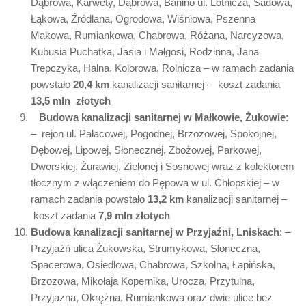
Dąbrowa, Karwety, Dąbrowa, Banino ul. Lotnicza, Sadowa,
Łąkowa, Źródlana, Ogrodowa, Wiśniowa, Pszenna
Makowa, Rumiankowa, Chabrowa, Różana, Narcyzowa,
Kubusia Puchatka, Jasia i Małgosi, Rodzinna, Jana
Trepczyka, Halna, Kolorowa, Rolnicza – w ramach zadania
powstało
20,4 km
kanalizacji sanitarnej – koszt zadania
13,5 mln
złotych
Budowa kanalizacji sanitarnej w Małkowie, Żukowie:
– rejon ul. Pałacowej, Pogodnej, Brzozowej, Spokojnej,
Dębowej, Lipowej, Słonecznej, Zbożowej, Parkowej,
Dworskiej, Żurawiej, Zielonej i Sosnowej wraz z kolektorem
tłocznym z włączeniem do Pępowa w ul. Chłopskiej – w
ramach zadania powstało
13,2 km
kanalizacji sanitarnej –
koszt zadania
7,9 mln złotych
Budowa kanalizacji sanitarnej w Przyjaźni, Lniskach
: –
Przyjaźń ulica Żukowska, Strumykowa, Słoneczna,
Spacerowa, Osiedlowa, Chabrowa, Szkolna, Łapińska,
Brzozowa, Mikołaja Kopernika, Urocza, Przytulna,
Przyjazna, Okrężna, Rumiankowa oraz dwie ulice bez