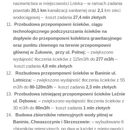
nazewnictwa w miejscowości Lniska – w ramach zadania
powstało
20,1 km
kanalizacji sanitarnej oraz
2,1
km sieci
wodociągowej – koszt zadania
27,4 mln złotych
Przebudowa przepompowni ścieków
,
ciągu
technologicznego podczyszczania ścieków na
dopływie do przepompowni kolektora grawitacyjnego
oraz punktu zlewnego na terenie przepompowni
głównej w Żukowie, przy ul. Polnej:
– zwiększono
wydajność tłoczenia ścieków z 115m3/h do
277 m3/h
–
koszt zadania
4,8 mln złotych
Rozbudowa przepompowni ścieków w Baninie ul.
Lotnicza:
– zwiększono wydajność tłoczenia ścieków z 55
m3/h do
80-120m3/h
– koszt zadania
2,3 mln złotych
Przebudowa istniejącej przepompowni ścieków Leźnie
ul. Dębowa:
–
zwiększono wydajność tłoczenia ścieków z
30 m3/h do
80m3/h
– koszt zadania
1 mln złotych
Budowa zbiorników retencyjnych wody pitnej w
Baninie, Chwaszczynie i Skrzeszewie:
–
wybudowano 6
zbiorników retencyjnych, po dwa w każdej z miejscowości