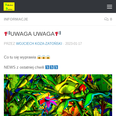
Przejdź do treści
INFORMACJE
0
UWAGA UWAGA
PRZEZ
WOJCIECH KOZA-ZATOŃSKI
·
2023-01-17
Co tu się wyprawia
NEWS z ostatniej chwili