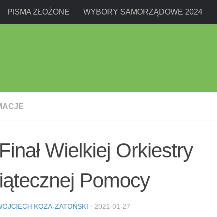
PISMA ZŁOŻONE
WYBORY SAMORZĄDOWE 2024
MACJE
Finał Wielkiej Orkiestry
iątecznej Pomocy
WOJCIECH KOZA-ZATOŃSKI
·
2021-01-27