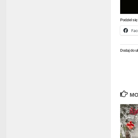
Podziel się
Fac
Dodaj do u
MO