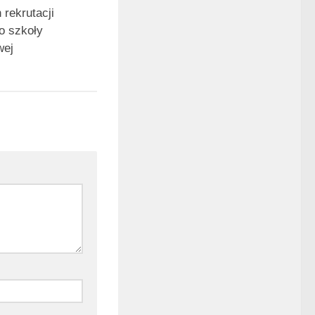
rekrutacji
o szkoły
wej