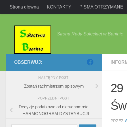
Strona główna
KONTAKTY
PISMA OTRZYMANE
Przejdź do treści
Strona Rady Sołeckiej w Baninie
OBSERWUJ:
INFOR
NASTĘPNY POST
29 
Zostań rachmistrzem spisowym
POPRZEDNI POST
Św
Decyzje podatkowe od nieruchomości
– HARMONOGRAM DYSTRYBUCJI
PRZEZ