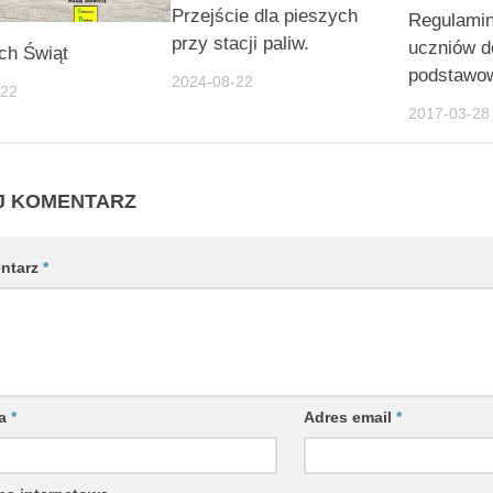
Przejście dla pieszych
Regulamin 
przy stacji paliw.
uczniów d
ch Świąt
podstawo
2024-08-22
-22
2017-03-28
J KOMENTARZ
ntarz
*
wa
*
Adres email
*