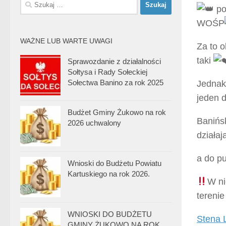
Szukaj:
po
WOŚP
WAŻNE LUB WARTE UWAGI
Za to o
taki
Sprawozdanie z działalności
Sołtysa i Rady Sołeckiej
Sołectwa Banino za rok 2025
Jednak
jeden 
Budżet Gminy Żukowo na rok
Banińs
2026 uchwalony
działaj
a do p
Wnioski do Budżetu Powiatu
Kartuskiego na rok 2026.
W ni
terenie
WNIOSKI DO BUDŻETU
Stena 
GMINY ŻUKOWO NA ROK