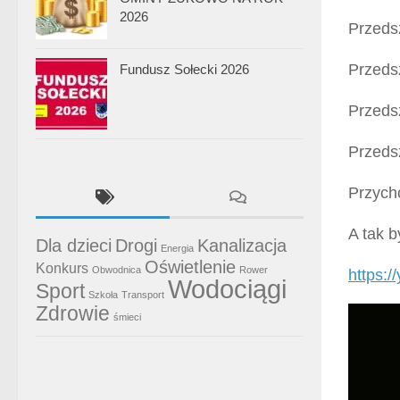
2026
Przeds
Przeds
Fundusz Sołecki 2026
Przeds
Przeds
Przych
A tak 
Dla dzieci
Drogi
Kanalizacja
Energia
Oświetlenie
Konkurs
Obwodnica
Rower
https:
Wodociągi
Sport
Szkoła
Transport
Zdrowie
śmieci