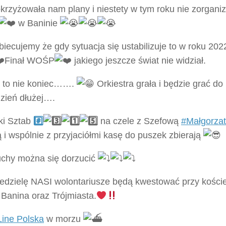
krzyżowała nam plany i niestety w tym roku nie zorgan
w Baninie
biecujemy że gdy sytuacja się ustabilizuje to w roku 20
Finał WOŚP
jakiego jeszcze świat nie widział.
 to nie koniec…….
Orkiestra grała i będzie grać do
dzień dłużej….
ki Sztab
#️
na czele z Szefową
#Małgorza
ą i wspólnie z przyjaciółmi kasę do puszek zbierają
uchy można się dorzucić
edzielę NASI wolontariusze będą kwestować przy koście
 Banina oraz Trójmiasta.
Line Polska
w morzu