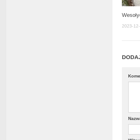
Wesoły
2023-12
DODA
Kome
Naz