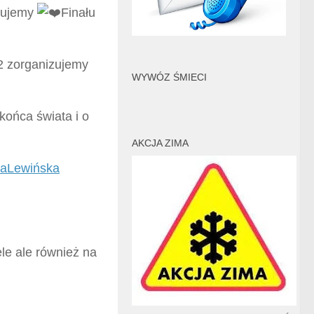
izujemy
Finału
22 zorganizujemy
WYWÓZ ŚMIECI
 końca świata i o
AKCJA ZIMA
taLewińska
le ale również na