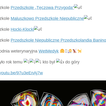
zkole
Przedszkole „Tęczowa Przygoda”
zkole
Maluszkowo Przedszkole Niepubliczne
zkole
Hocki-Klocki
zkole
Przedszkole Niepubliczne Przedszkolandia Banin
odnia weterynaryjna
WetMedyk
‍⚕
było rok temu
kto był
do góry
//youtu.be/97u3eEnAj7w