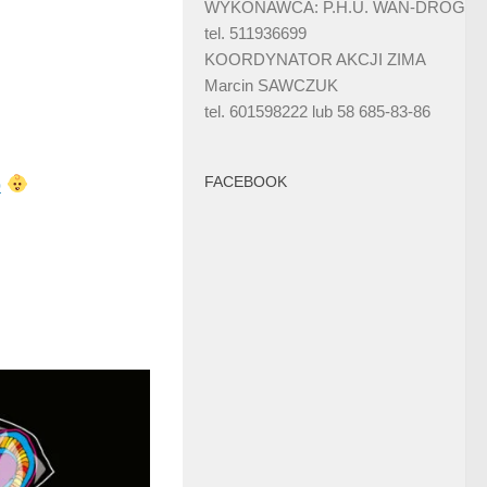
WYKONAWCA: P.H.U. WAN-DRÓG
tel. 511936699
KOORDYNATOR AKCJI ZIMA
Marcin SAWCZUK
tel. 601598222 lub 58 685-83-86
FACEBOOK
o