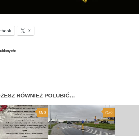
:
ebook
X
lubionych:
ŻESZ RÓWNIEŻ POLUBIĆ…
0
0