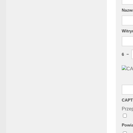
Naz
Witry
6
−
CAPT
Przep
Powia