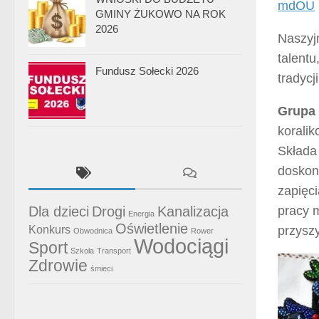
mdOU
GMINY ŻUKOWO NA ROK
2026
Naszyj
talentu
Fundusz Sołecki 2026
tradycji
Grupa 
koralik
Składa 
doskona
zapięci
pracy m
Dla dzieci
Drogi
Kanalizacja
Energia
Oświetlenie
Konkurs
przyszy
Obwodnica
Rower
Wodociągi
Sport
Szkoła
Transport
Zdrowie
śmieci