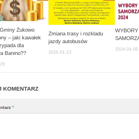
 Gminy Żukowo
WYBORY
Zmiana trasy i rozkładu
ny – jaki kawałek
SAMORZĄ
jazdy autobusów
rzypada dla
2024-04-05
2025-01-23
wa Banino??
-29
J KOMENTARZ
ntarz
*