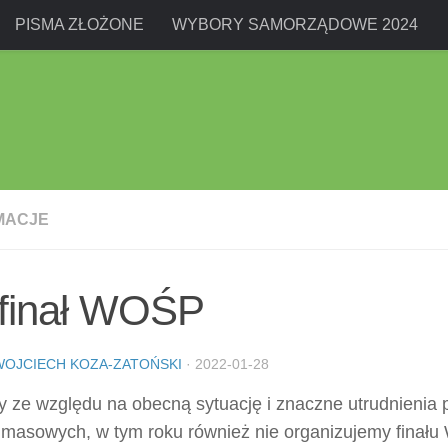
PISMA ZŁOŻONE
WYBORY SAMORZĄDOWE 2024
MACJE
 finał WOŚP
WOJCIECH KOZA-ZATOŃSKI
·
2022-01-28
y ze względu na obecną sytuację i znaczne utrudnienia p
 masowych, w tym roku również nie organizujemy finał