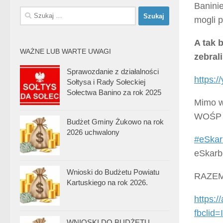
Banini
Szukaj:
mogli 
A tak 
WAŻNE LUB WARTE UWAGI
zebra
Sprawozdanie z działalności
https:
Sołtysa i Rady Sołeckiej
Sołectwa Banino za rok 2025
Mimo w
WOŚP d
Budżet Gminy Żukowo na rok
2026 uchwalony
#eSka
eSkarb
Wnioski do Budżetu Powiatu
RAZE
Kartuskiego na rok 2026.
https:/
fbcli
WNIOSKI DO BUDŻETU