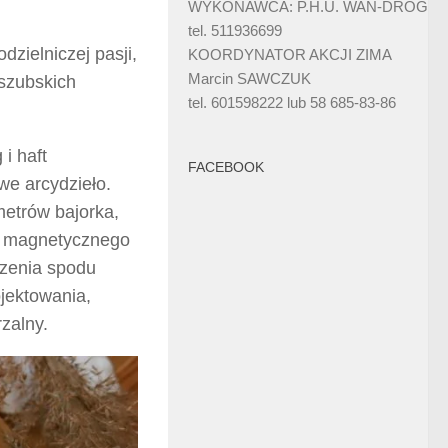
WYKONAWCA: P.H.U. WAN-DRÓG
tel. 511936699
dzielniczej pasji,
KOORDYNATOR AKCJI ZIMA
Marcin SAWCZUK
aszubskich
tel. 601598222 lub 58 685-83-86
i haft
FACEBOOK
we arcydzieło.
 metrów bajorka,
a, magnetycznego
czenia spodu
ojektowania,
rzalny.