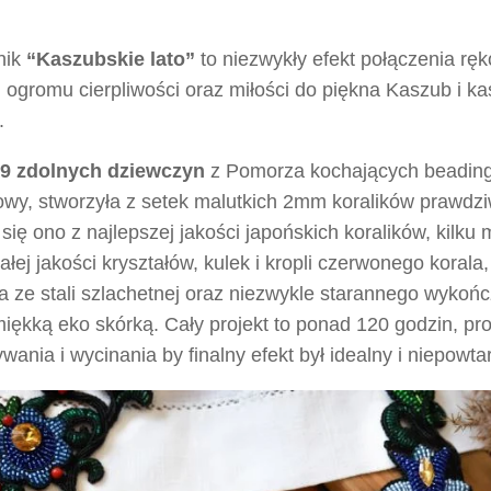
nik
“Kaszubskie lato”
to niezwykły efekt połączenia ręko
, ogromu cierpliwości oraz miłości do piękna Kaszub i k
.
9 zdolnych dziewczyn
z Pomorza kochających beading 
owy, stworzyła z setek malutkich 2mm koralików prawdzi
się ono z najlepszej jakości japońskich koralików, kilku
łej jakości kryształów, kulek i kropli czerwonego koral
a ze stali szlachetnej oraz niezwykle starannego wykoń
iękką eko skórką. Cały projekt to ponad 120 godzin, pr
wania i wycinania by finalny efekt był idealny i niepowta