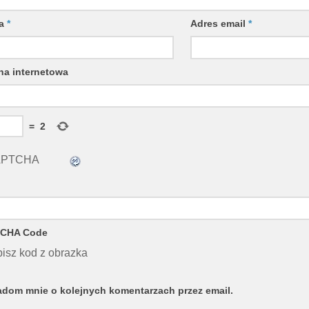
wa
*
Adres email
*
na internetowa
=
2
CHA Code
isz kod z obrazka
dom mnie o kolejnych komentarzach przez email.