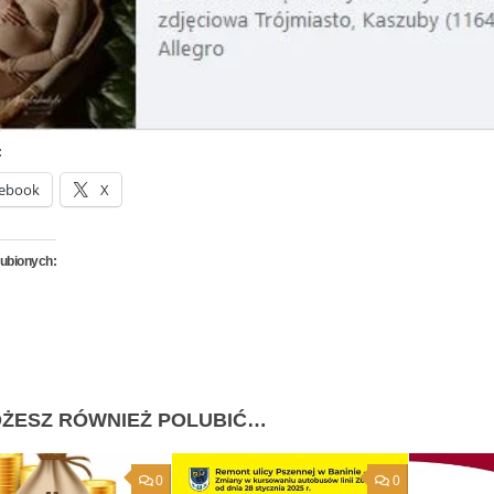
:
ebook
X
lubionych:
ŻESZ RÓWNIEŻ POLUBIĆ…
0
0