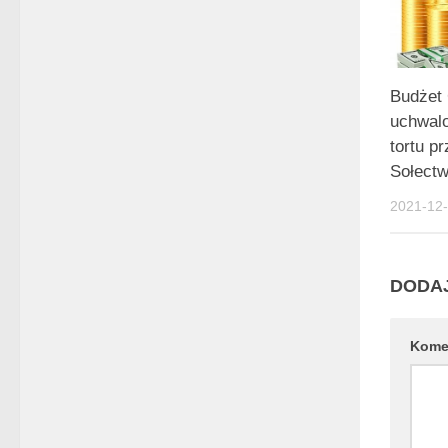
Budżet
uchwalo
tortu p
Sołect
2021-12
DODA
Kome