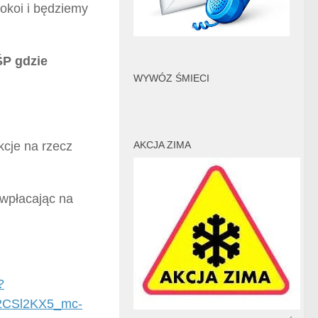
okoi i będziemy
ŚP gdzie
WYWÓZ ŚMIECI
kcje na rzecz
AKCJA ZIMA
płacając na
?
2CSl2KX5_mc-