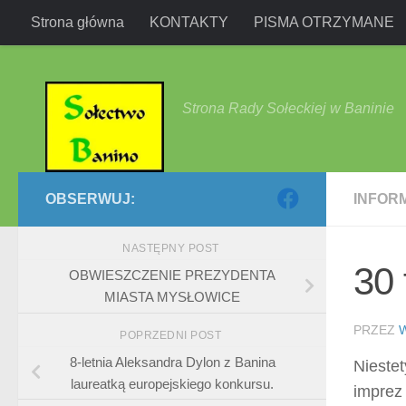
Strona główna
KONTAKTY
PISMA OTRZYMANE
Przejdź do treści
Strona Rady Sołeckiej w Baninie
OBSERWUJ:
INFOR
NASTĘPNY POST
30
OBWIESZCZENIE PREZYDENTA
MIASTA MYSŁOWICE
PRZEZ
POPRZEDNI POST
8-letnia Aleksandra Dylon z Banina
Niestet
laureatką europejskiego konkursu.
imprez