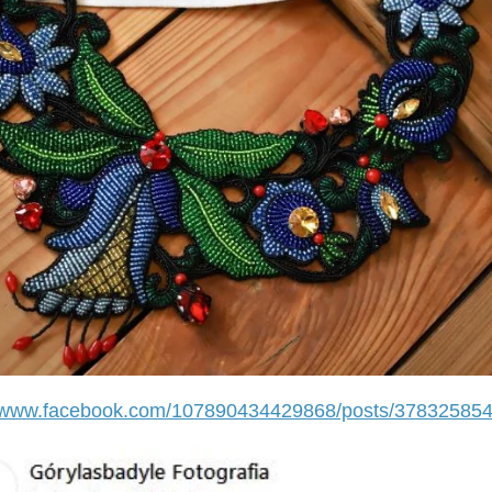
//www.facebook.com/107890434429868/posts/37832585