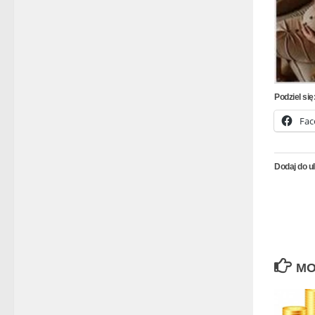
Podziel się
Fac
Dodaj do u
MO