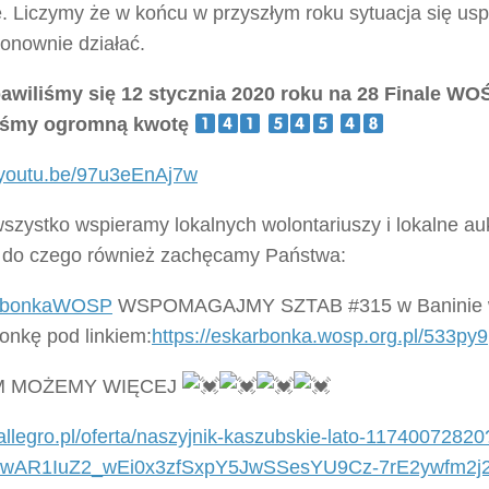
e. Liczymy że w końcu w przyszłym roku sytuacja się usp
ponownie działać.
bawiliśmy się 12 stycznia 2020 roku na 28 Finale WO
liśmy ogromną kwotę
//youtu.be/97u3eEnAj7w
szystko wspieramy lokalnych wolontariuszy i lokalne au
o czego również zachęcamy Państwa:
rbonkaWOSP
WSPOMAGAJMY SZTAB #315 w Baninie w
onkę pod linkiem:
https://eskarbonka.wosp.org.pl/533py9
M MOŻEMY WIĘCEJ
/allegro.pl/oferta/naszyjnik-kaszubskie-lato-11740072820
d=IwAR1IuZ2_wEi0x3zfSxpY5JwSSesYU9Cz-7rE2ywfm2j