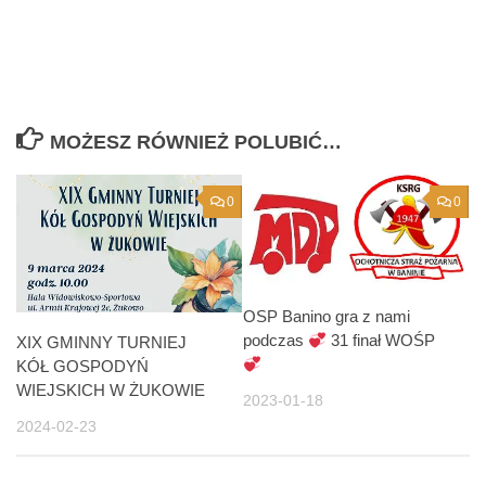
MOŻESZ RÓWNIEŻ POLUBIĆ…
0
0
OSP Banino gra z nami
podczas
31 finał WOŚP
XIX GMINNY TURNIEJ
KÓŁ GOSPODYŃ
WIEJSKICH W ŻUKOWIE
2023-01-18
2024-02-23