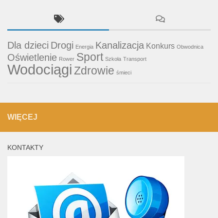
Dla dzieci
Drogi
Kanalizacja
Konkurs
Energia
Obwodnica
Sport
Oświetlenie
Rower
Szkoła
Transport
Wodociągi
Zdrowie
śmieci
WIĘCEJ
KONTAKTY