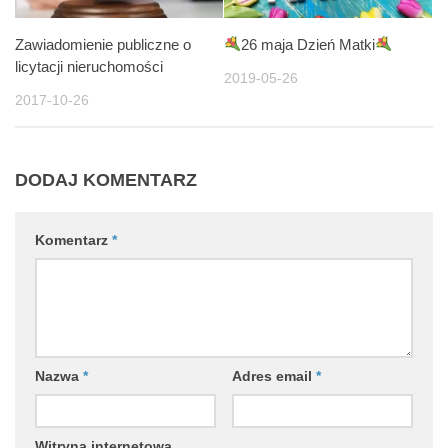
Zawiadomienie publiczne o
26 maja Dzień Matki
licytacji nieruchomości
2019-05-26
2017-10-26
DODAJ KOMENTARZ
Komentarz
*
Nazwa
*
Adres email
*
Witryna internetowa