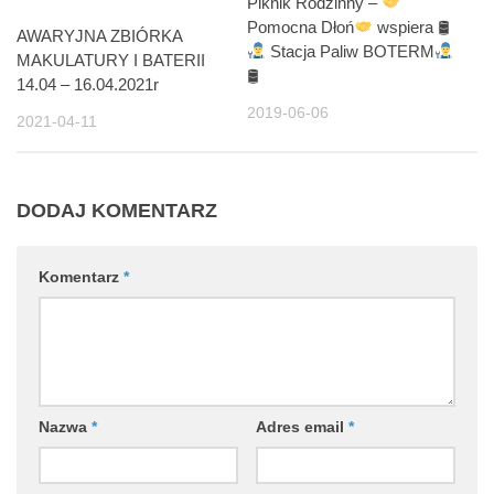
Piknik Rodzinny –
Pomocna Dłoń
wspiera 🛢
AWARYJNA ZBIÓRKA
Stacja Paliw BOTERM
MAKULATURY I BATERII
🛢
14.04 – 16.04.2021r
2019-06-06
2021-04-11
DODAJ KOMENTARZ
Komentarz
*
Nazwa
*
Adres email
*