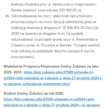
budowa chodnika przy ul. Słonecznej w miejscowości
Banino (wartość szacunkowa 200 000,00 zł).
Odszkodowania na rzecz właścicieli nieruchomości
przeznaczonych na mocy decyzji administracyjnej na
realizację inwestycji drogowych 15 836 841,00 Decyzje
ZRiD na inwestycje drogowe m.in. na wypłatę
odszkodowań za przejęte grunty przy ul. Rewerenda w
Chwaszczynie, ul. Pszenna w Baninie. Przyjęto wartość
szacunkową na podstawie dotychczasowych wycen
rzeczoznawcy.
Wieloletnia Prognoza Finansowa Gminy Żukowo na lata
2025- 2031:
https://bip.zukowo.pl/a,87589,uchwala-nr-
ix2024-rady-miejskiej-w-zukowie-z-dnia-17-grudnia-2024-r-
w-sprawie-uchwalenia-wieloletnie.html
Budżet Gminy Żukowo na rok 2025:
https://bip.zukowo.pl/a,87590,uchwala-nr-ix2024-rady-
miejskiej-w-zukowie-z-dnia-17-grudnia-2024-r-w-sprawie-