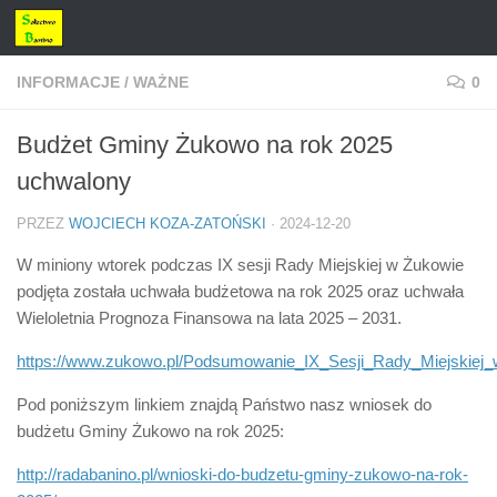
Przejdź do treści
INFORMACJE
/
WAŻNE
0
Budżet Gminy Żukowo na rok 2025
uchwalony
PRZEZ
WOJCIECH KOZA-ZATOŃSKI
·
2024-12-20
W miniony wtorek podczas IX sesji Rady Miejskiej w Żukowie
podjęta została uchwała budżetowa na rok 2025 oraz uchwała
Wieloletnia Prognoza Finansowa na lata 2025 – 2031.
https://www.zukowo.pl/Podsumowanie_IX_Sesji_Rady_Miejskiej
Pod poniższym linkiem znajdą Państwo nasz wniosek do
budżetu Gminy Żukowo na rok 2025:
http://radabanino.pl/wnioski-do-budzetu-gminy-zukowo-na-rok-