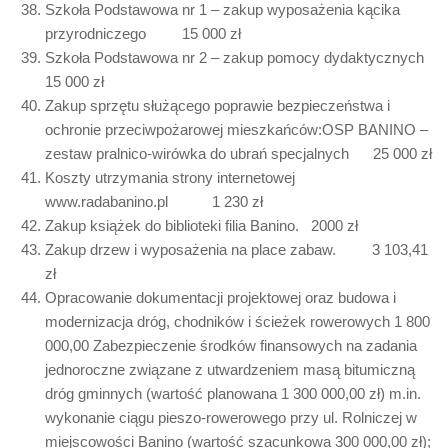
Szkoła Podstawowa nr 1 – zakup wyposażenia kącika
przyrodniczego 15 000 zł
Szkoła Podstawowa nr 2 – zakup pomocy dydaktycznych
15 000 zł
Zakup sprzętu służącego poprawie bezpieczeństwa i
ochronie przeciwpożarowej mieszkańców:OSP BANINO –
zestaw pralnico-wirówka do ubrań specjalnych 25 000 zł
Koszty utrzymania strony internetowej
www.radabanino.pl 1 230 zł
Zakup książek do biblioteki filia Banino. 2000 zł
Zakup drzew i wyposażenia na place zabaw. 3 103,41
zł
Opracowanie dokumentacji projektowej oraz budowa i
modernizacja dróg, chodników i ścieżek rowerowych 1 800
000,00 Zabezpieczenie środków finansowych na zadania
jednoroczne związane z utwardzeniem masą bitumiczną
dróg gminnych (wartość planowana 1 300 000,00 zł) m.in.
wykonanie ciągu pieszo-rowerowego przy ul. Rolniczej w
miejscowości Banino (wartość szacunkowa 300 000,00 zł);