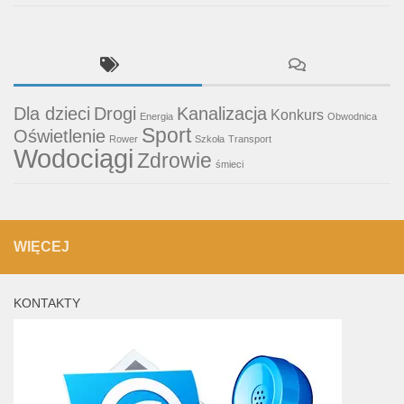
Dla dzieci
Drogi
Kanalizacja
Konkurs
Energia
Obwodnica
Sport
Oświetlenie
Rower
Szkoła
Transport
Wodociągi
Zdrowie
śmieci
WIĘCEJ
KONTAKTY