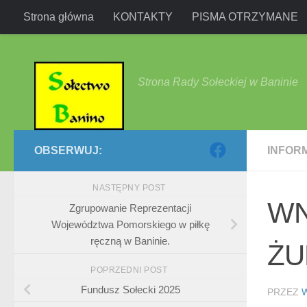
Strona główna
KONTAKTY
PISMA OTRZYMANE
Przejdź do treści
Strona Rady Sołeckiej w Baninie
OBSERWUJ:
INFOR
NASTĘPNY POST
WN
Zgrupowanie Reprezentacji
Województwa Pomorskiego w piłkę
ręczną w Baninie.
ŻU
POPRZEDNI POST
Fundusz Sołecki 2025
PRZEZ