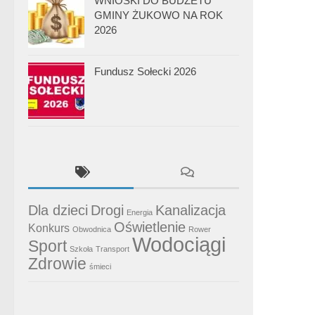
WNIOSKI DO BUDŻETU
GMINY ŻUKOWO NA ROK
2026
Fundusz Sołecki 2026
Dla dzieci
Drogi
Kanalizacja
Energia
Oświetlenie
Konkurs
Obwodnica
Rower
Wodociągi
Sport
Szkoła
Transport
Zdrowie
śmieci