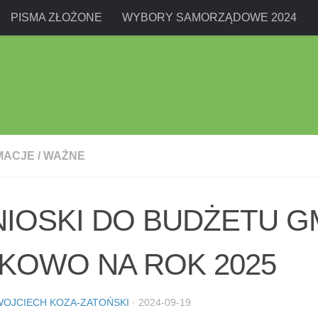
PISMA ZŁOŻONE
WYBORY SAMORZĄDOWE 2024
MACJE
/
WAŻNE
IOSKI DO BUDŻETU G
KOWO NA ROK 2025
WOJCIECH KOZA-ZATOŃSKI
·
2024-09-19