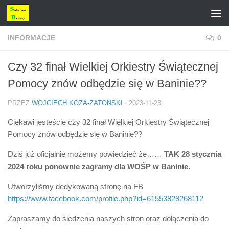
Przejdź do treści
INFORMACJE
0
Czy 32 finał Wielkiej Orkiestry Świątecznej
Pomocy znów odbędzie się w Baninie??
PRZEZ
WOJCIECH KOZA-ZATOŃSKI
·
2023-11-23
Ciekawi jesteście czy 32 finał Wielkiej Orkiestry Świątecznej
Pomocy znów odbędzie się w Baninie??
Dziś już oficjalnie możemy powiedzieć że……
TAK 28 stycznia
2024 roku ponownie zagramy dla WOŚP w Baninie.
Utworzyliśmy dedykowaną stronę na FB
https://www.facebook.com/profile.php?id=61553829268112
Zapraszamy do śledzenia naszych stron oraz dołączenia do