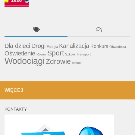
Dla dzieci
Drogi
Kanalizacja
Konkurs
Energia
Obwodnica
Sport
Oświetlenie
Rower
Szkoła
Transport
Wodociągi
Zdrowie
śmieci
WIĘCEJ
KONTAKTY