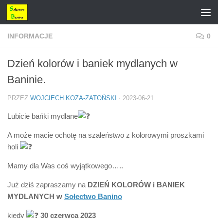
Przejdź do treści
INFORMACJE
0
Dzień kolorów i baniek mydlanych w
Baninie.
PRZEZ
WOJCIECH KOZA-ZATOŃSKI
·
2023-06-21
Lubicie bańki mydlane
A może macie ochotę na szaleństwo z kolorowymi proszkami
holi
Mamy dla Was coś wyjątkowego…..
Już dziś zapraszamy na
DZIEŃ KOLORÓW i BANIEK
MYDLANYCH w
Sołectwo Banino
kiedy
30 czerwca 2023