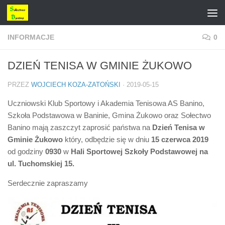
Przejdź do treści
INFORMACJE
0
DZIEŃ TENISA W GMINIE ŻUKOWO
PRZEZ
WOJCIECH KOZA-ZATOŃSKI
·
2019-05-15
Uczniowski Klub Sportowy i Akademia Tenisowa AS Banino,
Szkoła Podstawowa w Baninie, Gmina Żukowo oraz Sołectwo
Banino mają zaszczyt zaprosić państwa na
Dzień Tenisa w
Gminie Żukowo
który, odbędzie się w dniu
15 czerwca 2019
od godziny
0930
w
Hali Sportowej Szkoły Podstawowej na
ul. Tuchomskiej 15.
Serdecznie zapraszamy