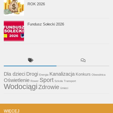
ROK 2026
Fundusz Sołecki 2026
Dla dzieci
Drogi
Kanalizacja
Konkurs
Energia
Obwodnica
Sport
Oświetlenie
Rower
Szkoła
Transport
Wodociągi
Zdrowie
śmieci
WIĘCEJ