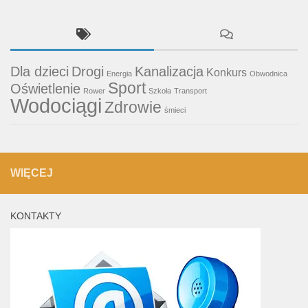
Dla dzieci
Drogi
Kanalizacja
Konkurs
Energia
Obwodnica
Sport
Oświetlenie
Rower
Szkoła
Transport
Wodociągi
Zdrowie
śmieci
WIĘCEJ
KONTAKTY