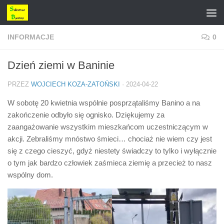
Przejdź do treści
INFORMACJE
0
Dzień ziemi w Baninie
PRZEZ
WOJCIECH KOZA-ZATOŃSKI
·
2024-04-22
W sobotę 20 kwietnia wspólnie posprzątaliśmy Banino a na
zakończenie odbyło się ognisko. Dziękujemy za
zaangażowanie wszystkim mieszkańcom uczestniczącym w
akcji. Zebraliśmy mnóstwo śmieci… chociaż nie wiem czy jest
się z czego cieszyć, gdyż niestety świadczy to tylko i wyłącznie
o tym jak bardzo człowiek zaśmieca ziemię a przecież to nasz
wspólny dom.