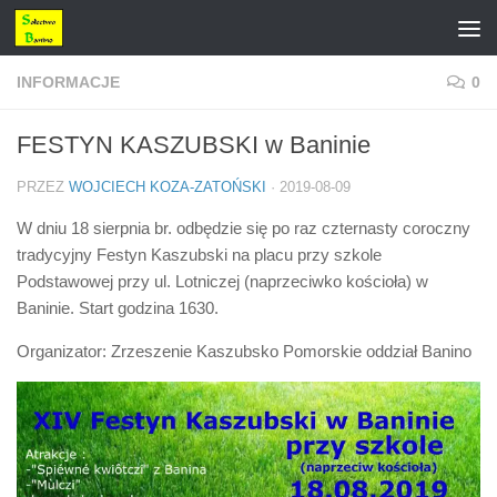
Przejdź do treści
INFORMACJE
0
FESTYN KASZUBSKI w Baninie
PRZEZ
WOJCIECH KOZA-ZATOŃSKI
·
2019-08-09
W dniu 18 sierpnia br. odbędzie się po raz czternasty coroczny
tradycyjny Festyn Kaszubski na placu przy szkole
Podstawowej przy ul. Lotniczej (naprzeciwko kościoła) w
Baninie. Start godzina 1630.
Organizator: Zrzeszenie Kaszubsko Pomorskie oddział Banino