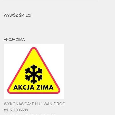
WYWÓZ ŚMIECI
AKCJA ZIMA
WYKONAWCA: P.H.U. WAN-DRÓG
tel. 511936699