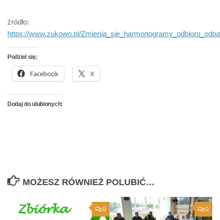
źródło:
https://www.zukowo.pl/Zmienia_sie_harmonogramy_odbioru_od
Podziel się:
Facebook
X
Dodaj do ulubionych:
MOŻESZ RÓWNIEŻ POLUBIĆ…
0
0