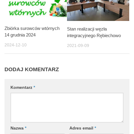
Zbiórka surowców wtórnych
Stan realizacji węzła
14 grudnia 2024
integracyjnego Rębiechowo
2024-12-10
2021-09-09
DODAJ KOMENTARZ
Komentarz
*
Nazwa
*
Adres email
*