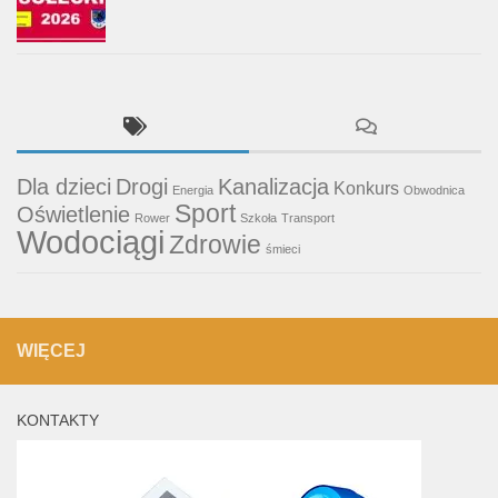
Dla dzieci
Drogi
Kanalizacja
Konkurs
Energia
Obwodnica
Sport
Oświetlenie
Rower
Szkoła
Transport
Wodociągi
Zdrowie
śmieci
WIĘCEJ
KONTAKTY