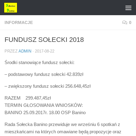
Przejdź do treści
INFORMACJE
0
FUNDUSZ SOŁECKI 2018
PRZEZ
ADMIN
·
2017-08-22
Środki stanowiące fundusz sołecki:
– podstawowy fundusz sołecki 42.839zł
– zwiększony fundusz sołecki 256.648,45zł
RAZEM 299.487,45zł
TERMIN GŁOSOWANIA WNIOSKÓW:
BANINO 25.09.2017r. 18.00 OSP Banino
Rada Sołecka Banino przewiduje we wrześniu 6 spotkań z
mieszkańcami na których omawiane będą propozycje oraz