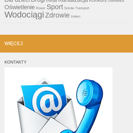
Konkurs
Energia
Obwodnica
Sport
Oświetlenie
Rower
Szkoła
Transport
Wodociągi
Zdrowie
śmieci
WIĘCEJ
KONTAKTY