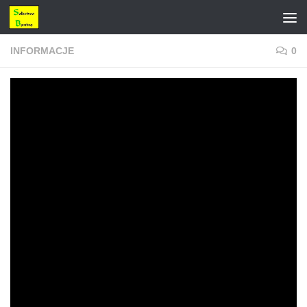
Przejdź do treści
INFORMACJE
0
Głosuj na Beatę
PRZEZ
WOJCIECH KOZA-ZATOŃSKI
·
2020-08-27
Czy wiecie że w Baninie mieszka super
wokalistka
@BeataBach
która bierze udział w konkursie
#RmfFm
Twoje 5
minut i liczy na Nasze głosy
Właśnie ruszyło głosowanie!
https://www.rmf.fm/r/twoje-5-minut.html
Aby zagłosować należy wybrać piosenkę która wykonałam w
etapie 1 spośród wszystkich uczestników, oraz napisać
dlaczego to właśnie ja powinnam wygrać!