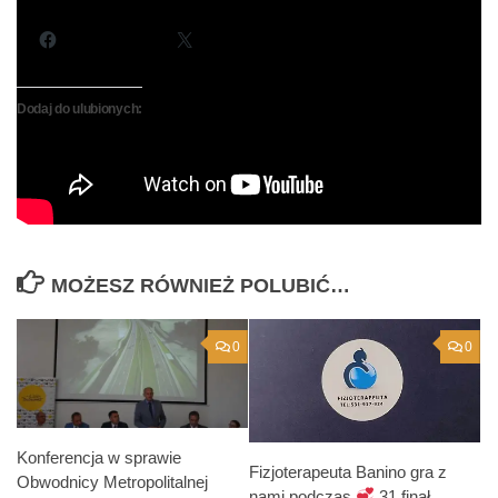
Podziel się:
Facebook
X
Dodaj do ulubionych:
MOŻESZ RÓWNIEŻ POLUBIĆ…
0
0
Konferencja w sprawie
Fizjoterapeuta Banino gra z
Obwodnicy Metropolitalnej
nami podczas
31 finał