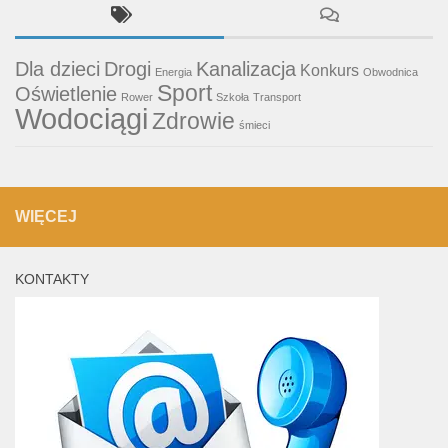
Dla dzieci
Drogi
Kanalizacja
Konkurs
Energia
Obwodnica
Sport
Oświetlenie
Rower
Szkoła
Transport
Wodociągi
Zdrowie
śmieci
WIĘCEJ
KONTAKTY