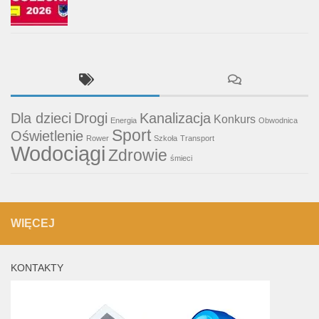
Dla dzieci
Drogi
Kanalizacja
Konkurs
Energia
Obwodnica
Sport
Oświetlenie
Rower
Szkoła
Transport
Wodociągi
Zdrowie
śmieci
WIĘCEJ
KONTAKTY