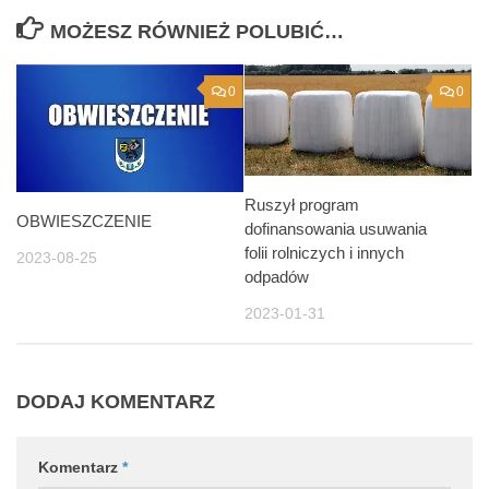
MOŻESZ RÓWNIEŻ POLUBIĆ…
0
0
Ruszył program
OBWIESZCZENIE
dofinansowania usuwania
folii rolniczych i innych
2023-08-25
odpadów
2023-01-31
DODAJ KOMENTARZ
Komentarz
*