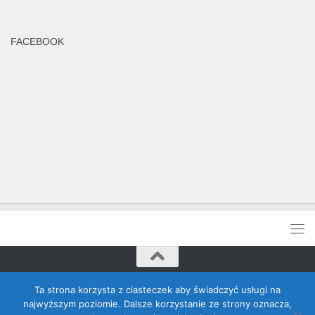
FACEBOOK
Rada Banino © 2026. Wszelkie prawa zastrzeżone
Ta strona korzysta z ciasteczek aby świadczyć usługi na
najwyższym poziomie. Dalsze korzystanie ze strony oznacza,