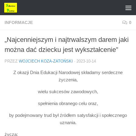
Przejdź do treści
INFORMACJE
0
„Najcenniejszym i najtrwalszym darem jaki
można dać dziecku jest wykształcenie”
PRZEZ
WOJCIECH KOZA-ZATOŃSKI
·
2023-10-14
Z okazji Dnia Edukacji Narodowej składamy serdeczne
życzenia,
wielu sukcesów zawodowych,
spełnienia obranego celu oraz,
by podejmowany trud był źródłem satysfakcji i społecznego
uznania.
życzą: