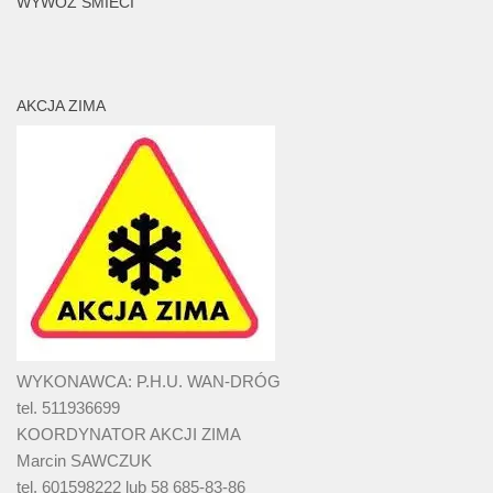
WYWÓZ ŚMIECI
AKCJA ZIMA
WYKONAWCA: P.H.U. WAN-DRÓG
tel. 511936699
KOORDYNATOR AKCJI ZIMA
Marcin SAWCZUK
tel. 601598222 lub 58 685-83-86