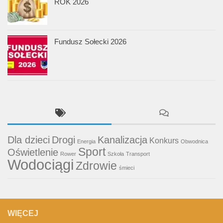
ROK 2026
Fundusz Sołecki 2026
Dla dzieci
Drogi
Kanalizacja
Konkurs
Energia
Obwodnica
Sport
Oświetlenie
Rower
Szkoła
Transport
Wodociągi
Zdrowie
śmieci
WIĘCEJ