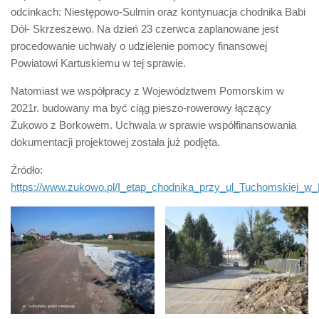
odcinkach: Niestępowo-Sulmin oraz kontynuacja chodnika Babi
Dół- Skrzeszewo. Na dzień 23 czerwca zaplanowane jest
procedowanie uchwały o udzielenie pomocy finansowej
Powiatowi Kartuskiemu w tej sprawie.
Natomiast we współpracy z Województwem Pomorskim w
2021r. budowany ma być ciąg pieszo-rowerowy łączący
Żukowo z Borkowem. Uchwala w sprawie współfinansowania
dokumentacji projektowej została już podjęta.
Źródło:
https://www.zukowo.pl/I_etap_chodnika_przy_ul_Tuchomskiej_w