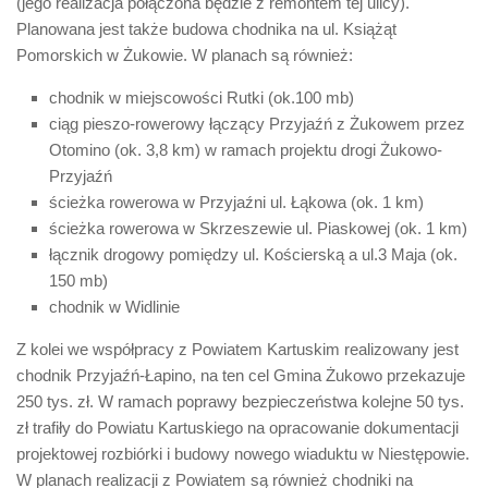
(jego realizacja połączona będzie z remontem tej ulicy).
Planowana jest także budowa chodnika na ul. Książąt
Pomorskich w Żukowie. W planach są również:
chodnik w miejscowości Rutki (ok.100 mb)
ciąg pieszo-rowerowy łączący Przyjaźń z Żukowem przez
Otomino (ok. 3,8 km) w ramach projektu drogi Żukowo-
Przyjaźń
ścieżka rowerowa w Przyjaźni ul. Łąkowa (ok. 1 km)
ścieżka rowerowa w Skrzeszewie ul. Piaskowej (ok. 1 km)
łącznik drogowy pomiędzy ul. Kościerską a ul.3 Maja (ok.
150 mb)
chodnik w Widlinie
Z kolei we współpracy z Powiatem Kartuskim realizowany jest
chodnik Przyjaźń-Łapino, na ten cel Gmina Żukowo przekazuje
250 tys. zł. W ramach poprawy bezpieczeństwa kolejne 50 tys.
zł trafiły do Powiatu Kartuskiego na opracowanie dokumentacji
projektowej rozbiórki i budowy nowego wiaduktu w Niestępowie.
W planach realizacji z Powiatem są również chodniki na