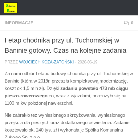
Przejdź do treści
INFORMACJE
0
I etap chodnika przy ul. Tuchomskiej w
Baninie gotowy. Czas na kolejne zadania
PRZEZ
WOJCIECH KOZA-ZATOŃSKI
·
2020-06-19
Za nami odbiór I etapu budowy chodnika przy ul. Tuchomskiej w
Baninie (która w 2019r. przeszła kompleksową modernizację,
koszt ok 1,5 mln zł). Dzięki
zadaniu powstało 473 mb ciągu
pieszo-rowerowego
co, wraz z wjazdami, przełożyło się na
1100 m kw położonej nawierzchni.
Nie zabrakło też wyniesionego skrzyżowania, wyniesionego
przejścia dla pieszych oraz dodatkowego oświetlenia. Zadanie
kosztowało ok. 240 tys. zł i wykonała je Spółka Komunalna
Żukowo Sp. z o.o.