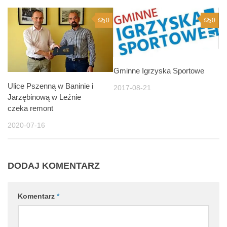
0
0
Gminne Igrzyska Sportowe
Ulice Pszenną w Baninie i
2017-08-21
Jarzębinową w Leźnie
czeka remont
2020-07-16
DODAJ KOMENTARZ
Komentarz
*