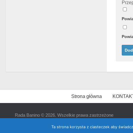
Przep
Powia
Powia
Strona główna
KONTAK
Rada Banino © 2026. Wszelkie prawa zastrzeżone
Ta strona korzysta z ciasteczek aby świadc