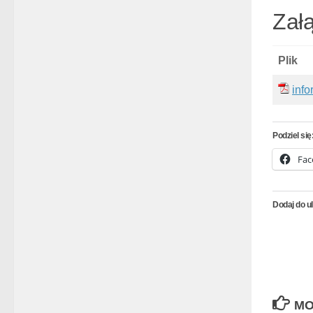
Załą
Plik
info
Podziel się
Fac
Dodaj do u
MO