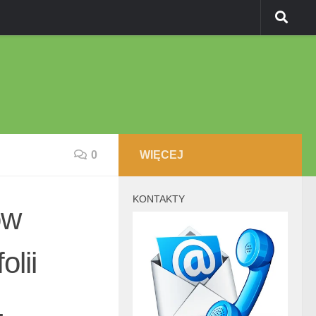
0
WIĘCEJ
KONTAKTY
ów
lii
.