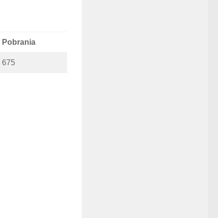
Pobrania
675