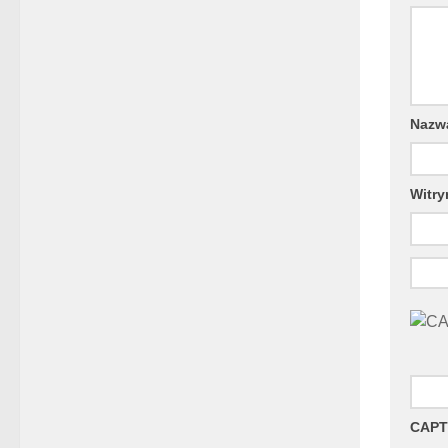
Naz
Witry
CAPT