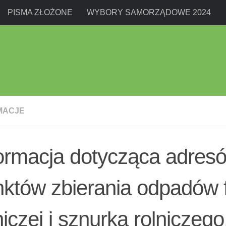
PISMA ZŁOŻONE
WYBORY SAMORZĄDOWE 2024
MACJE
ormacja dotycząca adres
któw zbierania odpadów fo
niczej i sznurka rolniczego