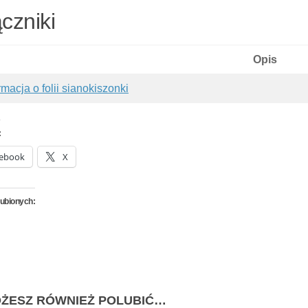
czniki
Opis
rmacja o folii sianokiszonki
:
ebook
X
lubionych:
ŻESZ RÓWNIEŻ POLUBIĆ…