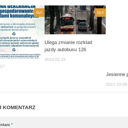
0
0
Ulega zmianie rozkład
jazdy autobusu 126
2018-02-25
-27
Jesienne 
2021-10-06
J KOMENTARZ
ntarz
*