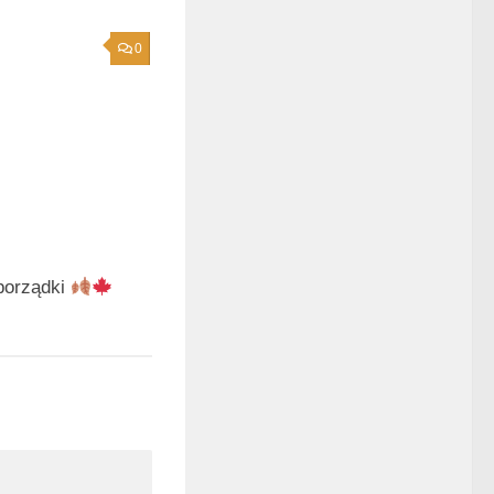
0
porządki