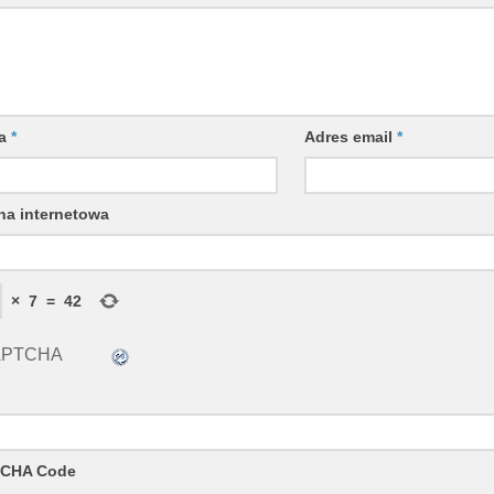
wa
*
Adres email
*
na internetowa
×
7
=
42
CHA Code