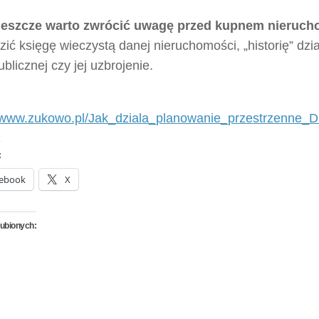
jeszcze warto zwrócić uwagę przed kupnem nieruc
ić księgę wieczystą danej nieruchomości, „historię” dzia
ublicznej czy jej uzbrojenie.
//www.zukowo.pl/Jak_dziala_planowanie_przestrzenne
:
ebook
X
lubionych: