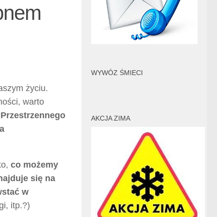
upnem
WYWÓZ ŚMIECI
aszym życiu.
ości, warto
Przestrzennego
AKCJA ZIMA
a
ko,
co możemy
najduje się na
wstać w
, itp.?)