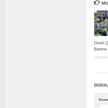
MO
Dzień Z
Banina
2026-04
DODA
Kome