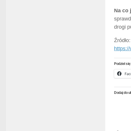
Na co 
sprawdz
drogi p
Źródło:
https:
Podziel się
Fac
Dodaj do u