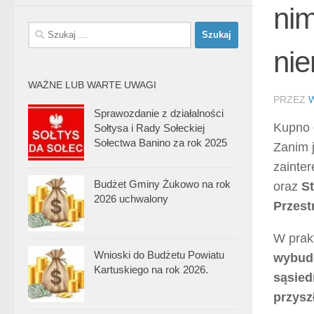
ni
Szukaj:
ni
WAŻNE LUB WARTE UWAGI
PRZEZ
Sprawozdanie z działalności
Kupno 
Sołtysa i Rady Sołeckiej
Sołectwa Banino za rok 2025
Zanim 
zainte
Budżet Gminy Żukowo na rok
oraz
St
2026 uchwalony
Przest
W prak
Wnioski do Budżetu Powiatu
wybud
Kartuskiego na rok 2026.
sąsied
przysz