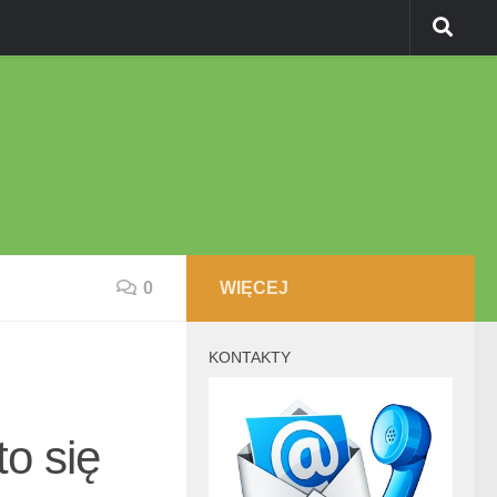
0
WIĘCEJ
KONTAKTY
o się