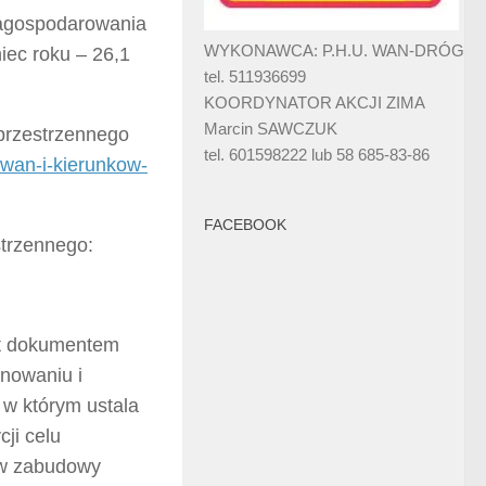
zagospodarowania
WYKONAWCA: P.H.U. WAN-DRÓG
iec roku – 26,1
tel. 511936699
KOORDYNATOR AKCJI ZIMA
Marcin SAWCZUK
przestrzennego
tel. 601598222 lub 58 685-83-86
owan-i-kierunkow-
FACEBOOK
trzennego:
st dokumentem
nowaniu i
w którym ustala
ji celu
ów zabudowy