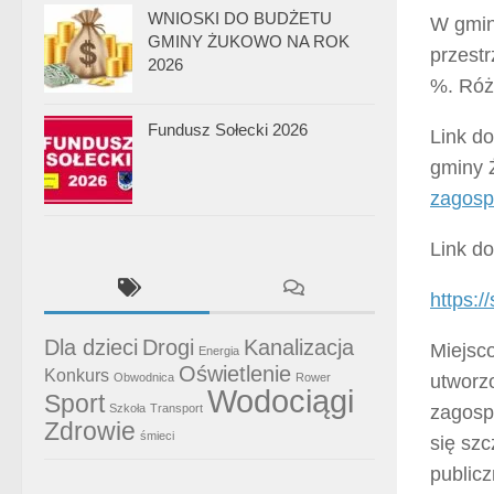
WNIOSKI DO BUDŻETU
W gmin
GMINY ŻUKOWO NA ROK
przestr
2026
%. Różn
Fundusz Sołecki 2026
Link d
gminy
zagosp
Link d
https:/
Dla dzieci
Drogi
Kanalizacja
Miejsc
Energia
Oświetlenie
Konkurs
Obwodnica
Rower
utworz
Wodociągi
Sport
Szkoła
Transport
zagosp
Zdrowie
śmieci
się szc
public