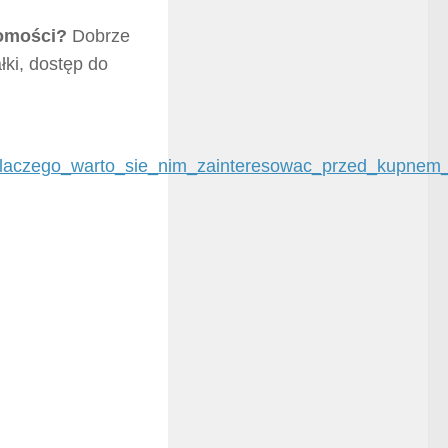
homości?
Dobrze
łki, dostęp do
_Dlaczego_warto_sie_nim_zainteresowac_przed_kupnem