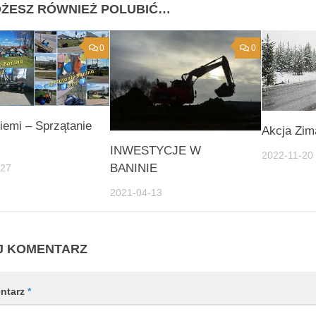
ŻESZ RÓWNIEŻ POLUBIĆ…
0
0
iemi – Sprzątanie
Akcja Zim
INWESTYCJE W
2022-11-20
BANINIE
-27
2021-04-13
J KOMENTARZ
ntarz
*