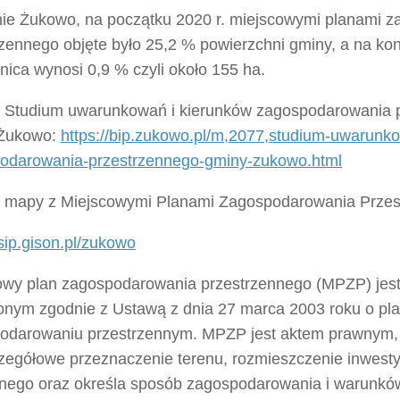
ie Żukowo, na początku 2020 r. miejscowymi planami 
zennego objęte było 25,2 % powierzchni gminy, a na kon
ica wynosi 0,9 % czyli około 155 ha.
o Studium uwarunkowań i kierunków zagospodarowania 
 Żukowo:
https://bip.zukowo.pl/m,2077,studium-uwarunk
odarowania-przestrzennego-gminy-zukowo.html
o mapy z Miejscowymi Planami Zagospodarowania Przes
/sip.gison.pl/zukowo
owy plan zagospodarowania przestrzennego (MPZP) je
onym zgodnie z Ustawą z dnia 27 marca 2003 roku o pla
odarowaniu przestrzennym. MPZP jest aktem prawnym, 
zegółowe przeznaczenie terenu, rozmieszczenie inwestyc
znego oraz określa sposób zagospodarowania i warunk