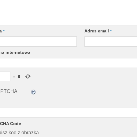
wa
*
Adres email
*
na internetowa
=
8
CHA Code
isz kod z obrazka