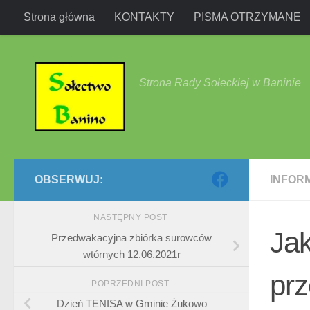
Strona główna
KONTAKTY
PISMA OTRZYMANE
Przejdź do treści
Strona Rady Sołeckiej w Baninie
OBSERWUJ:
INFOR
NASTĘPNY POST
Jak
Przedwakacyjna zbiórka surowców
wtórnych 12.06.2021r
prz
POPRZEDNI POST
Dzień TENISA w Gminie Żukowo