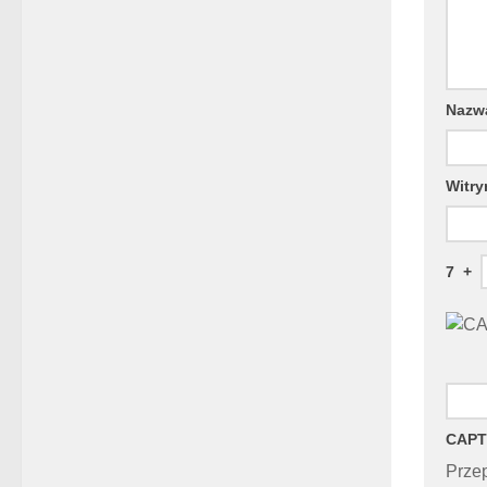
Naz
Witry
7
+
CAPT
Przep