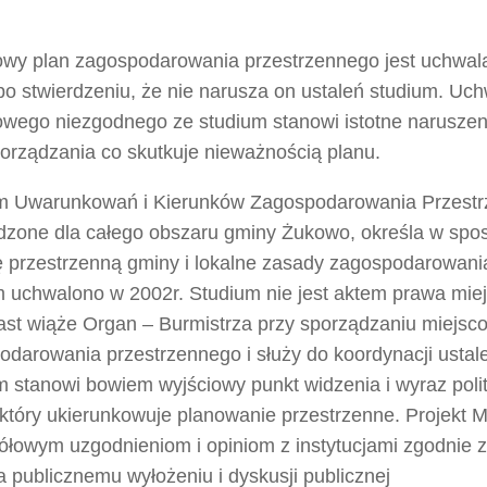
owy plan zagospodarowania przestrzennego jest uchwal
o stwierdzeniu, że nie narusza on ustaleń studium. Uch
owego niezgodnego ze studium stanowi istotne naruszen
porządzania co skutkuje nieważnością planu.
m Uwarunkowań i Kierunków Zagospodarowania Przestr
dzone dla całego obszaru gminy Żukowo, określa w spo
kę przestrzenną gminy i lokalne zasady zagospodarowan
m uchwalono w 2002r. Studium nie jest aktem prawa mie
ast wiąże Organ – Burmistrza przy sporządzaniu miejs
odarowania przestrzennego i służy do koordynacji ustal
 stanowi bowiem wyjściowy punkt widzenia i wyraz polit
 który ukierunkowuje planowanie przestrzenne. Projekt
ółowym uzgodnieniom i opiniom z instytucjami zgodnie 
 publicznemu wyłożeniu i dyskusji publicznej