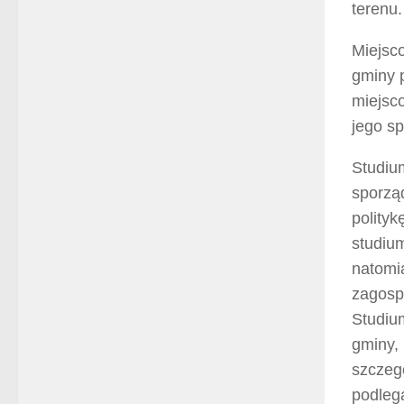
terenu.
Miejsc
gminy p
miejsc
jego s
Studiu
sporzą
polity
studiu
natomi
zagosp
Studium
gminy,
szczeg
podlega