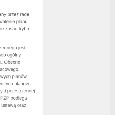
any przez radę
walenie planu
ie zasad trybu
zennego jest
sób ogólny
ia. Obecne
jscowego,
cowych planów
eń tych planów.
yki przestrzennej
 MPZP podlega
z ustawą oraz