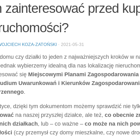
m zainteresować przed k
eruchomości?
WOJCIECH KOZA-ZATOŃSKI
·
2021-05-31
domu czy działki to jeden z najważniejszych kroków w n
jednak wybierzemy idealną dla nas lokalizację nieruchom
resować się
Miejscowymi Planami Zagospodarowania 
udium Uwarunkowań i Kierunków Zagospodarowani
rzennego
.
tyce, dzięki tym dokumentom możemy sprawdzić nie tyl
ować
na naszej przyszłej działce, ale też,
co obecnie z
nich działkach
, lub – co ważne –
co może na nich po
łości
(czy przemysł czy domy mieszkalne, czy nowe drogi