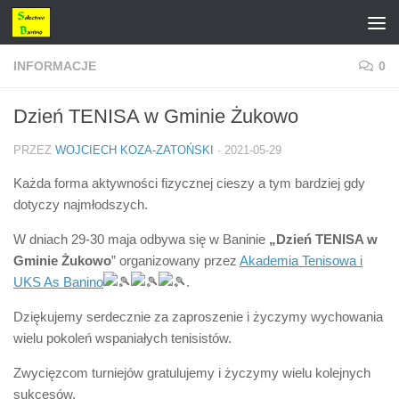
Przejdź do treści
INFORMACJE
0
Dzień TENISA w Gminie Żukowo
PRZEZ
WOJCIECH KOZA-ZATOŃSKI
·
2021-05-29
Każda forma aktywności fizycznej cieszy a tym bardziej gdy
dotyczy najmłodszych.
W dniach 29-30 maja odbywa się w Baninie
„Dzień TENISA w
Gminie Żukowo
” organizowany przez
Akademia Tenisowa i
UKS As Banino
.
Dziękujemy serdecznie za zaproszenie i życzymy wychowania
wielu pokoleń wspaniałych tenisistów.
Zwycięzcom turniejów gratulujemy i życzymy wielu kolejnych
sukcesów.