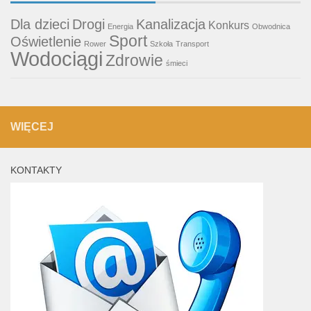
Dla dzieci
Drogi
Kanalizacja
Konkurs
Energia
Obwodnica
Sport
Oświetlenie
Rower
Szkoła
Transport
Wodociągi
Zdrowie
śmieci
WIĘCEJ
KONTAKTY