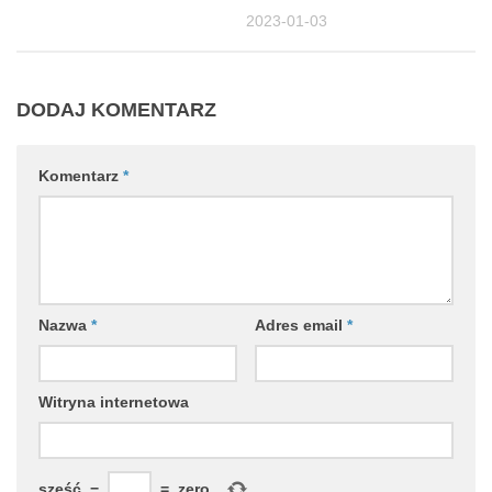
2023-01-03
DODAJ KOMENTARZ
Komentarz
*
Nazwa
*
Adres email
*
Witryna internetowa
sześć
−
=
zero