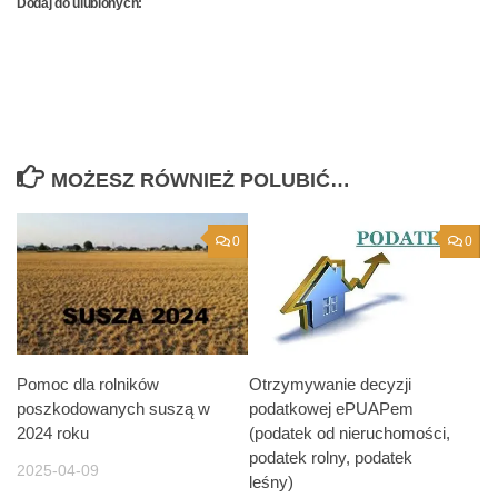
Dodaj do ulubionych:
MOŻESZ RÓWNIEŻ POLUBIĆ…
0
0
Pomoc dla rolników
Otrzymywanie decyzji
poszkodowanych suszą w
podatkowej ePUAPem
2024 roku
(podatek od nieruchomości,
podatek rolny, podatek
2025-04-09
leśny)