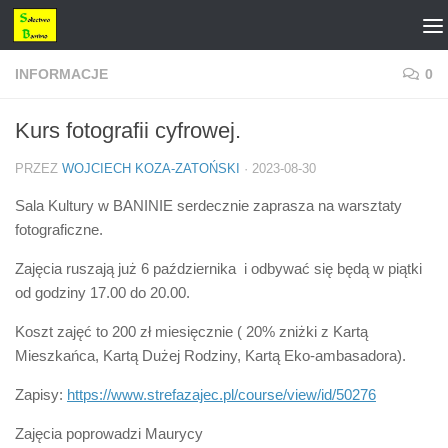
Przejdź do treści
INFORMACJE
0
Kurs fotografii cyfrowej.
PRZEZ
WOJCIECH KOZA-ZATOŃSKI
·
2023-08-30
Sala Kultury w BANINIE serdecznie zaprasza na warsztaty
fotograficzne.
Zajęcia ruszają już 6 października i odbywać się będą w piątki
od godziny 17.00 do 20.00.
Koszt zajęć to 200 zł miesięcznie ( 20% zniżki z Kartą
Mieszkańca, Kartą Dużej Rodziny, Kartą Eko-ambasadora).
Zapisy:
https://www.strefazajec.pl/course/view/id/50276
Zajęcia poprowadzi Maurycy