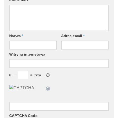
Komentarz
*
Nazwa
*
Adres email
*
Witryna internetowa
6
−
=
trzy
CAPTCHA Code