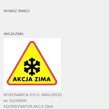
WYWÓZ ŚMIECI
AKCJA ZIMA
WYKONAWCA: P.H.U. WAN-DRÓG
tel. 511936699
KOORDYNATOR AKCJI ZIMA