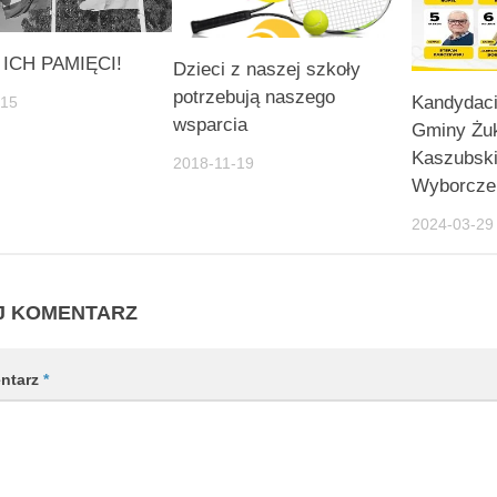
ICH PAMIĘCI!
Dzieci z naszej szkoły
potrzebują naszego
Kandydaci
-15
wsparcia
Gminy Ż
Kaszubski
2018-11-19
Wyborcze
2024-03-29
J KOMENTARZ
ntarz
*