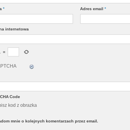
wa
*
Adres email
*
na internetowa
1
=
CHA Code
isz kod z obrazka
dom mnie o kolejnych komentarzach przez email.