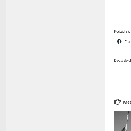
Podziel się
Fac
Dodaj do u
MO