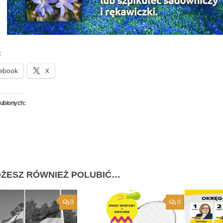
:
ebook
X
lubionych:
ŻESZ RÓWNIEŻ POLUBIĆ…
0
0