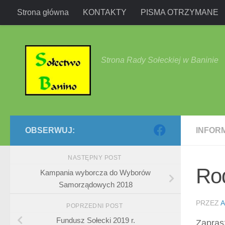
Strona główna
KONTAKTY
PISMA OTRZYMANE
Przejdź do treści
Strona Rady Sołeckiej w Baninie
OBSERWUJ:
INFOR
NASTĘPNY POST
Ro
Kampania wyborcza do Wyborów
Samorządowych 2018
PRZEZ
A
POPRZEDNI POST
Fundusz Sołecki 2019 r.
Zapras