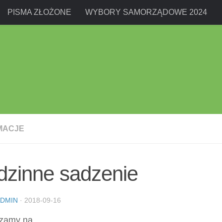
PISMA ZŁOŻONE
WYBORY SAMORZĄDOWE 2024
MACJE
dzinne sadzenie
DMIN
·
2018-09-16
zamy na