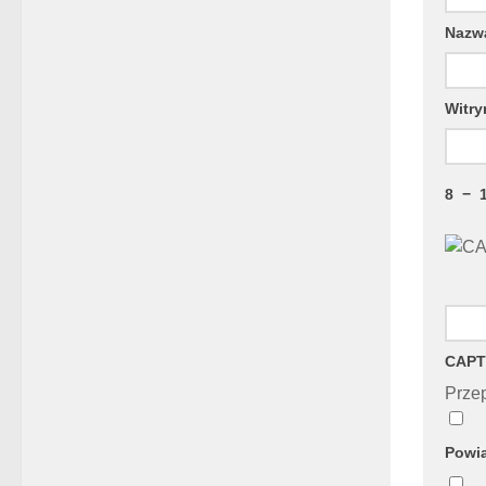
Naz
Witry
8
−
CAPT
Przep
Powia