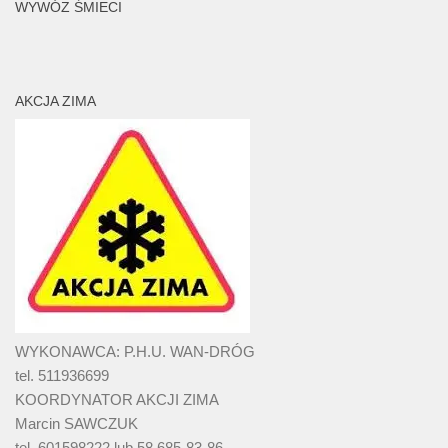
WYWÓZ ŚMIECI
AKCJA ZIMA
WYKONAWCA: P.H.U. WAN-DRÓG
tel. 511936699
KOORDYNATOR AKCJI ZIMA
Marcin SAWCZUK
tel. 601598222 lub 58 685-83-86