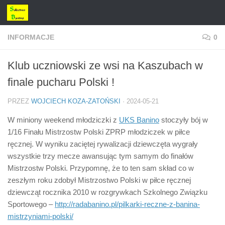
Przejdź do treści
INFORMACJE
0
Klub uczniowski ze wsi na Kaszubach w
finale pucharu Polski !
PRZEZ
WOJCIECH KOZA-ZATOŃSKI
·
2024-05-21
W miniony weekend młodziczki z
UKS Banino
stoczyły bój w
1/16 Finału Mistrzostw Polski ZPRP młodziczek w piłce
ręcznej. W wyniku zaciętej rywalizacji dziewczęta wygrały
wszystkie trzy mecze awansując tym samym do finałów
Mistrzostw Polski. Przypomnę, że to ten sam skład co w
zeszłym roku zdobył Mistrzostwo Polski w piłce ręcznej
dziewcząt rocznika 2010 w rozgrywkach Szkolnego Związku
Sportowego –
http://radabanino.pl/pilkarki-reczne-z-banina-
mistrzyniami-polski/