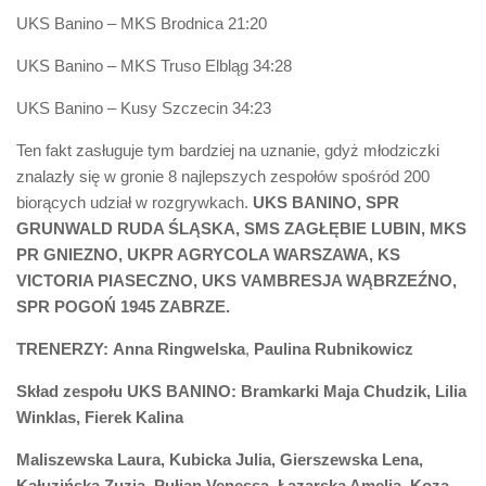
UKS Banino – MKS Brodnica 21:20
UKS Banino – MKS Truso Elbląg 34:28
UKS Banino – Kusy Szczecin 34:23
Ten fakt zasługuje tym bardziej na uznanie, gdyż młodziczki
znalazły się w gronie 8 najlepszych zespołów spośród 200
biorących udział w rozgrywkach.
UKS BANINO, SPR
GRUNWALD RUDA ŚLĄSKA, SMS ZAGŁĘBIE LUBIN, MKS
PR GNIEZNO, UKPR AGRYCOLA WARSZAWA, KS
VICTORIA PIASECZNO, UKS VAMBRESJA WĄBRZEŹNO,
SPR POGOŃ 1945 ZABRZE.
TRENERZY:
Anna Ringwelska
,
Paulina Rubnikowicz
Skład zespołu UKS BANINO: Bramkarki Maja Chudzik, Lilia
Winklas, Fierek Kalina
Maliszewska Laura, Kubicka
Julia
, Gierszewska Lena,
Kałuzińska Zuzia, Pułjan Venessa, Łazarska Amelia, Koza –