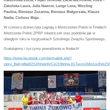
Zatońska Laura, Julia Nawrot, Lange
Lena
, Wiczling
Paulina, Bieniasz
Zuz
anna, Bieniasz Małgorzata, Klauze
Nadia, Cichosz
Maja
.
W czerwcu dziewczęta zagrają o Mistrzostwo Polski w Finałach
Mistrzostw Polski ZPRP młodziczek oraz podobnie jak w
ubiegłym roku w rozgrywkach Szkolnego Związku Sportowego.
Gratulujemy i życzymy powodzenia w finałach!
https://www.facebook.com/permalink.php?
story_fbid=pfbid02SXNhek6VCeJ19bhhjvJGTuvrsGMp1ov8Ve2