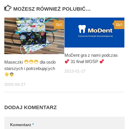
MOŻESZ RÓWNIEŻ POLUBIĆ…
0
0
MoDent gra z nami podczas
31 finał WOŚP
Maseczki
dla osób
starszych i potrzebujących
2023-01-27
2020-04-27
DODAJ KOMENTARZ
Komentarz
*