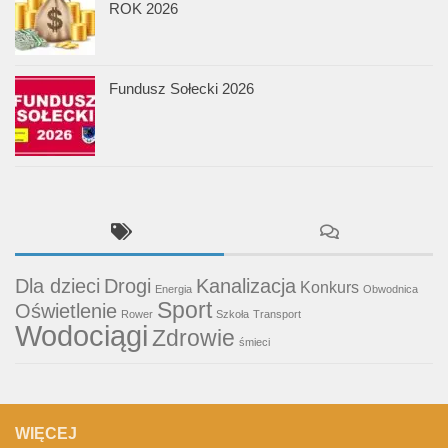
ROK 2026
Fundusz Sołecki 2026
Dla dzieci
Drogi
Kanalizacja
Konkurs
Energia
Obwodnica
Sport
Oświetlenie
Rower
Szkoła
Transport
Wodociągi
Zdrowie
śmieci
WIĘCEJ