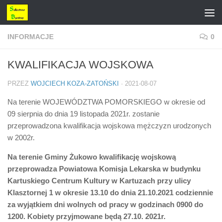
Przejdź do treści
INFORMACJE
0
KWALIFIKACJA WOJSKOWA
PRZEZ
WOJCIECH KOZA-ZATOŃSKI
·
2021-08-07
Na terenie WOJEWÓDZTWA POMORSKIEGO w okresie od
09 sierpnia do dnia 19 listopada 2021r. zostanie
przeprowadzona kwalifikacja wojskowa mężczyzn urodzonych
w 2002r.
Na terenie Gminy Żukowo kwalifikację wojskową
przeprowadza Powiatowa Komisja Lekarska w budynku
Kartuskiego Centrum Kultury w Kartuzach przy ulicy
Klasztornej 1 w okresie 13.10 do dnia 21.10.2021 codziennie
za wyjątkiem dni wolnych od pracy w godzinach 0900 do
1200. Kobiety przyjmowane będą 27.10. 2021r.