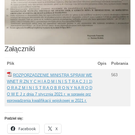
Załączniki
Plik
Opis
Pobrania
563
ROZPORZĄDZENIE MINISTRA SPRAW WE
WNĘT R ZN Y C H I A D M I N I S T R A C J I 1)
O R A Z M I N I S T R A O B R O N Y N A R O D
O W E J z dnia 7 stycznia 2021 r. w sprawie prz
eprowadzenia kwalifikacji wojskowej w 2021 r.
Podziel się:
Facebook
X