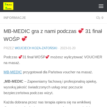
Przejdź do treści
INFORMACJE
0
MB-MEDIC gra z nami podczas
31 finał
WOŚP
PRZEZ
WOJCIECH KOZA-ZATOŃSKI
·
2023-01-20
Podczas
31 finał WOŚP
możesz wylicytować VOUCHER
na masaż.
MB-MEDIC
przygotował dla Państwa voucher na masaż.
„
MB-MEDIC
– Zapewniamy fachową i profesjonalną opiekę,
wysoką jakość świadczonych usług oraz poczucie
bezpieczeństwa podczas wizyt.
Każda dobrana przez nas terapia opiera się na wnikliwej