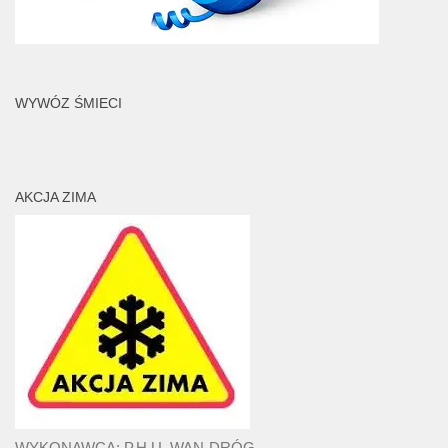
WYWÓZ ŚMIECI
AKCJA ZIMA
WYKONAWCA: P.H.U. WAN-DRÓG