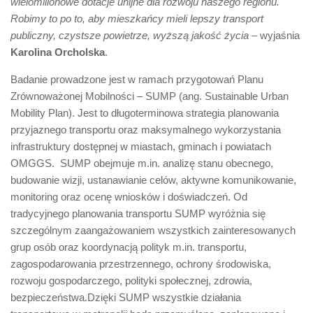
wielomilionowe dotacje unijne dla rozwoju naszego regionu.
Robimy to po to, aby mieszkańcy mieli lepszy transport
publiczny, czystsze powietrze, wyższą jakość życia
– wyjaśnia
Karolina Orcholska
.
Badanie prowadzone jest w ramach przygotowań Planu
Zrównoważonej Mobilności – SUMP (ang. Sustainable Urban
Mobility Plan). Jest to długoterminowa strategia planowania
przyjaznego transportu oraz maksymalnego wykorzystania
infrastruktury dostępnej w miastach, gminach i powiatach
OMGGS. SUMP obejmuje m.in. analizę stanu obecnego,
budowanie wizji, ustanawianie celów, aktywne komunikowanie,
monitoring oraz ocenę wniosków i doświadczeń. Od
tradycyjnego planowania transportu SUMP wyróżnia się
szczególnym zaangażowaniem wszystkich zainteresowanych
grup osób oraz koordynacją polityk m.in. transportu,
zagospodarowania przestrzennego, ochrony środowiska,
rozwoju gospodarczego, polityki społecznej, zdrowia,
bezpieczeństwa.Dzięki SUMP wszystkie działania