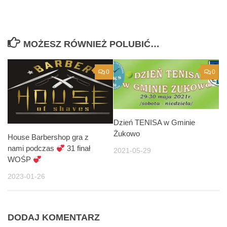
MOŻESZ RÓWNIEŻ POLUBIĆ…
0
0
Dzień TENISA w Gminie
Żukowo
House Barbershop gra z
nami podczas
31 finał
2021-05-29
WOŚP
2023-01-26
DODAJ KOMENTARZ