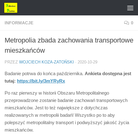
Przejdź do treści
INFORMACJE
0
Metropolia zbada zachowania transportowe
mieszkańców
PRZEZ
WOJCIECH KOZA-ZATOŃSKI
·
2020-10-29
Badanie potrwa do końca października.
Ankieta dostępna jest
tutaj:
https://bit.ly/3mYRyRx
Po raz pierwszy w historii Obszaru Metropolitalnego
przeprowadzone zostanie badanie zachowań transportowych
mieszkańców. Jest to też największe z dotychczas
realizowanych w metropolii badań! Wszystko po to aby
polepszyć metropolitalny transport i podwyższyć jakość życia
mieszkańców.