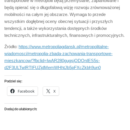
transportowe w metropolii będą przemyślane, zaplanowane i
będą opierać się o długofalową wizję rozwoju zrównoważonej
mobilności na całym jej obszarze. Wymaga to przede
wszystkim dogłębnej oceny obecnej sytuacji i przyszłych
tendencji, a także wykorzystania dostępnych środków
technicznych, infrastrukturalnych, finansowych i promocyjnych.
Źródło:
https://www.metropoliagdansk.pl/metropolitalne-
wiadomosci/metropolia-zbada-zachowania-transportowe-
mieszkancow/?fbclid=IwAR280gugsjODOnIES5s-
d2F3ULTwlRTIFUZjdMemWHhtJb5pFXcZkbh9un0
Podziel się:
Facebook
X
Dodaj do ulubionych: