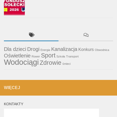
Dla dzieci
Drogi
Kanalizacja
Konkurs
Energia
Obwodnica
Sport
Oświetlenie
Rower
Szkoła
Transport
Wodociągi
Zdrowie
śmieci
WIĘCEJ
KONTAKTY