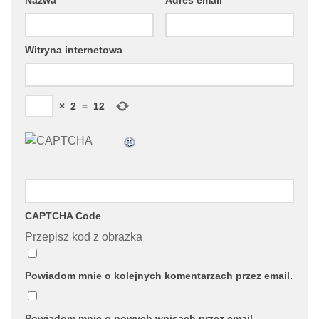
Nazwa
*
Adres email
*
Witryna internetowa
×
2
=
12
CAPTCHA Code
Przepisz kod z obrazka
Powiadom mnie o kolejnych komentarzach przez email.
Powiadom mnie o nowych wpisach przez email.