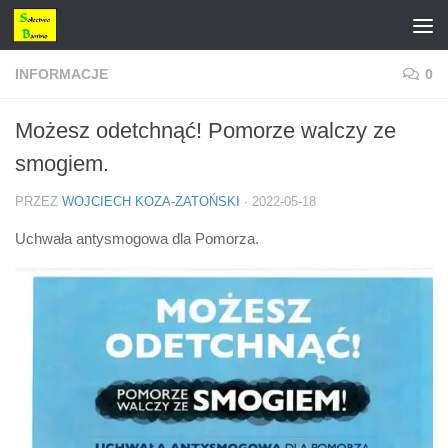
Przejdź do treści
INFORMACJE
0
Możesz odetchnąć! Pomorze walczy ze
smogiem.
PRZEZ
WOJCIECH KOZA-ZATOŃSKI
·
2022-05-18
Uchwała antysmogowa dla Pomorza.