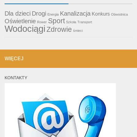
Dla dzieci
Drogi
Kanalizacja
Konkurs
Energia
Obwodnica
Sport
Oświetlenie
Rower
Szkoła
Transport
Wodociągi
Zdrowie
śmieci
WIĘCEJ
KONTAKTY