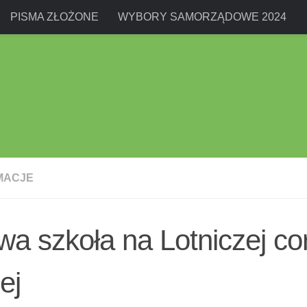
PISMA ZŁOŻONE
WYBORY SAMORZĄDOWE 2024
MACJE
a szkoła na Lotniczej co
żej