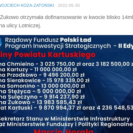
WOJCIECH KOZA-ZATOŃSKI
·
2022-05-30
Żukowo otrzymała dofinansowanie w kwocie blisko 14ml
na ulicy Lotniczej.