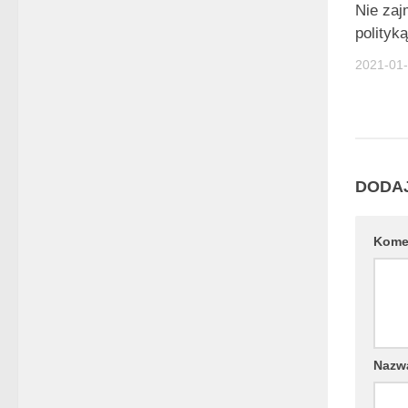
Nie zaj
polityk
2021-01
DODA
Kome
Naz