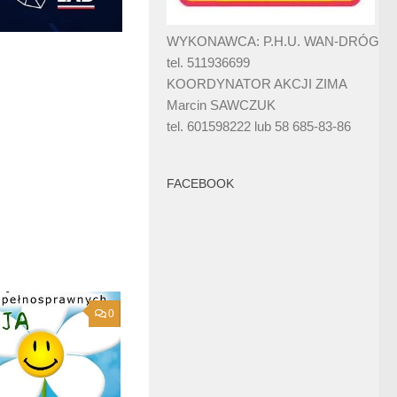
WYKONAWCA: P.H.U. WAN-DRÓG
tel. 511936699
KOORDYNATOR AKCJI ZIMA
Marcin SAWCZUK
tel. 601598222 lub 58 685-83-86
FACEBOOK
0