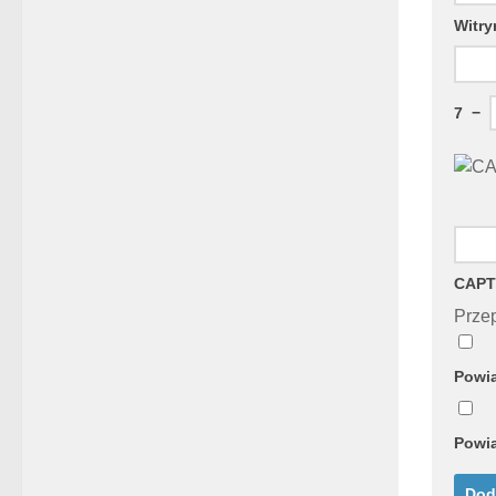
Witry
7
−
CAPT
Przep
Powia
Powia