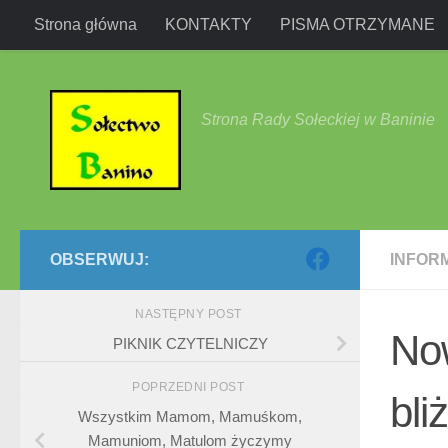
Strona główna
KONTAKTY
PISMA OTRZYMANE
Przejdź do treści
Strona Rady Sołeckiej w Baninie
OBSERWUJ:
INFOR
NASTĘPNY POST
Now
PIKNIK CZYTELNICZY
POPRZEDNI POST
bli
Wszystkim Mamom, Mamuśkom,
Mamuniom, Matulom życzymy