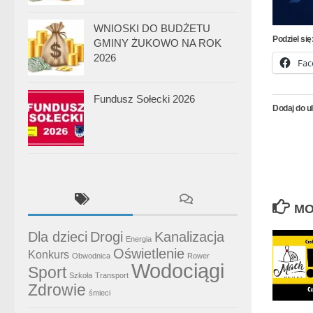
WNIOSKI DO BUDŻETU
Podziel się
GMINY ŻUKOWO NA ROK
2026
Fac
Fundusz Sołecki 2026
Dodaj do u
MO
Dla dzieci
Drogi
Kanalizacja
Energia
Oświetlenie
Konkurs
Obwodnica
Rower
Wodociągi
Sport
Szkoła
Transport
Zdrowie
śmieci