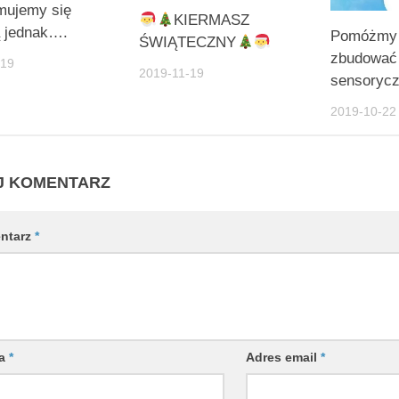
mujemy się
KIERMASZ
ą jednak….
Pomóżmy 
ŚWIĄTECZNY
zbudować
-19
2019-11-19
sensoryc
2019-10-22
J KOMENTARZ
ntarz
*
wa
*
Adres email
*