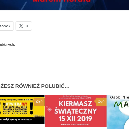
:
ebook
X
lubionych:
ŻESZ RÓWNIEŻ POLUBIĆ…
0
0