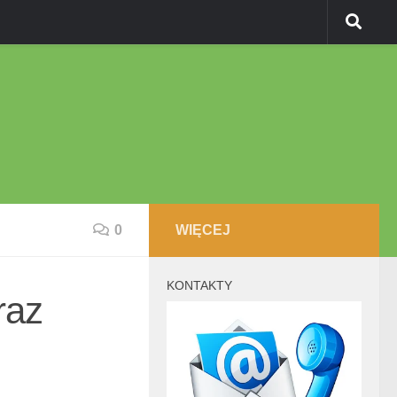
0
WIĘCEJ
KONTAKTY
raz