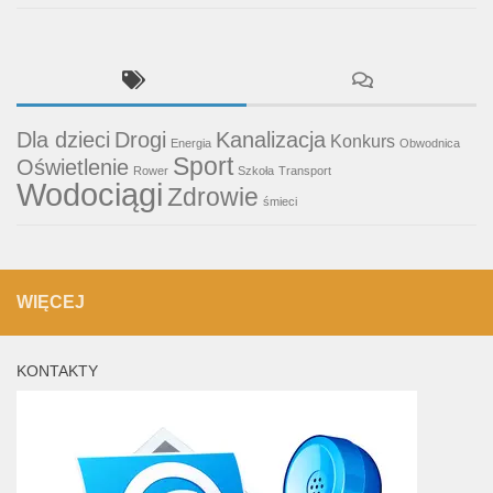
Dla dzieci
Drogi
Kanalizacja
Konkurs
Energia
Obwodnica
Sport
Oświetlenie
Rower
Szkoła
Transport
Wodociągi
Zdrowie
śmieci
WIĘCEJ
KONTAKTY