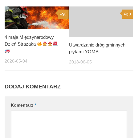
0
0
4 maja Międzynarodowy
Dzień Strażaka
Utwardzanie dróg gminnych
płytami YOMB
2020-05-04
2018-06-05
DODAJ KOMENTARZ
Komentarz
*