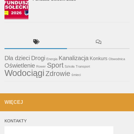
Dla dzieci
Drogi
Kanalizacja
Konkurs
Energia
Obwodnica
Sport
Oświetlenie
Rower
Szkoła
Transport
Wodociągi
Zdrowie
śmieci
WIĘCEJ
KONTAKTY