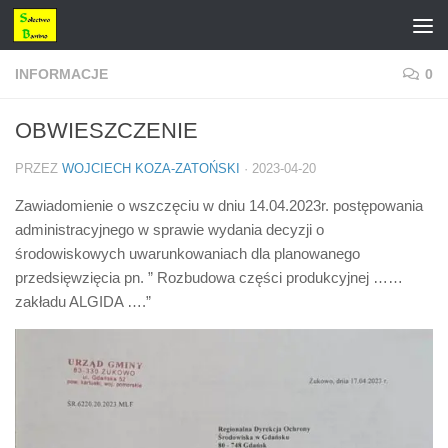
Przejdź do treści
INFORMACJE
0
OBWIESZCZENIE
PRZEZ
WOJCIECH KOZA-ZATOŃSKI
·
2023-04-20
Zawiadomienie o wszczęciu w dniu 14.04.2023r. postępowania
administracyjnego w sprawie wydania decyzji o
środowiskowych uwarunkowaniach dla planowanego
przedsięwzięcia pn. ” Rozbudowa części produkcyjnej ……
zakładu ALGIDA ….”